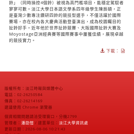
鈴」（同時操控4個鈴）被視為高門檻項目，能穩定駕馭者
寥寥可數。淡江大學日本語文學系四年級學生陳辰碩，正
是臺灣少數專注鑽研四鈴的競技型選手，不僅活躍於國際
賽場，亦在校內各大慶典活動登臺演出，成為校園矚目的
扯鈴好手。近年他於世界扯鈴競賽、大阪國際扯鈴大賽及
Moyostage亞洲經典賽等國際賽事中屢獲佳績，展現卓越
的競技實力。
下載：
版權所有：淡江時報與媒體中心
電話：02-26250584
傳真：02-26214169
建議使用 Chrome 瀏覽器
個資相關問題請洽受理窗口，分機2799
管理者：
潘劭愷
/ 建置單位：
淡江大學資訊處
更新日期：2026-08-06 10:21:43