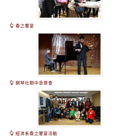
春之饗宴
鋼琴社期中音樂會
經濟系春之饗宴活動