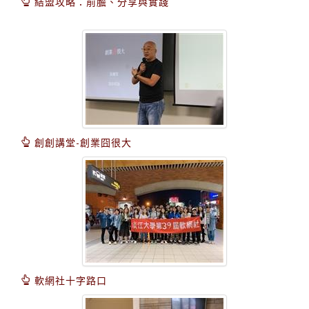
結盟攻略：前膽、分享與實踐
創創講堂-創業囧很大
軟網社十字路口