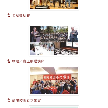
金韶獎初賽
物理／資工熊貓講座
蘭陽校園春之饗宴