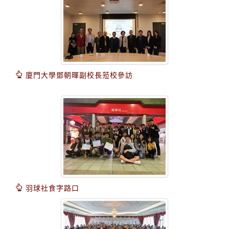
廈門大學鄧朝暉副校長蒞校參訪
羽球社食字路口