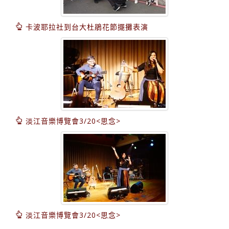
卡波耶拉社到台大杜鵑花節擺攤表演
淡江音樂博覽會3/20<思念>
淡江音樂博覽會3/20<思念>