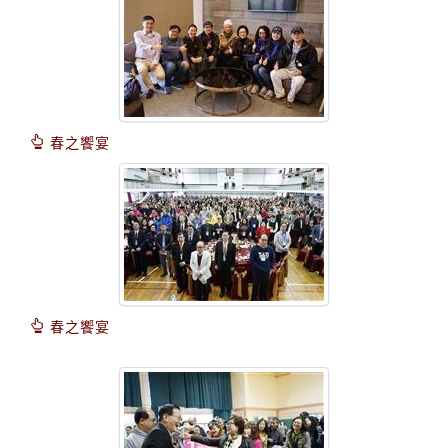
春之饗宴
春之饗宴