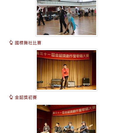
國標舞社比賽
金韶獎初賽