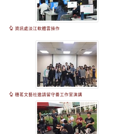
資訊處淡江軟體雲操作
穗茗文藝社邀請留守番工作室演講