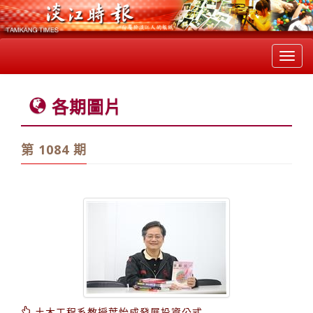
Toggl
navig
各期圖片
第 1084 期
土木工程系教授葉怡成發展投資公式