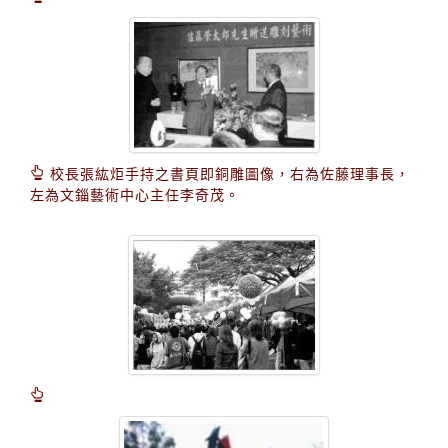
校長張紘炬手持之書頁即銅雕圖像，右為佐藤理事長，
左為文錙藝術中心主任李奇茂。