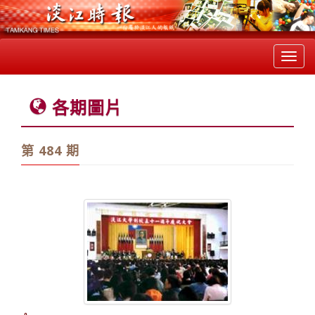
Toggl
navig
各期圖片
第 484 期