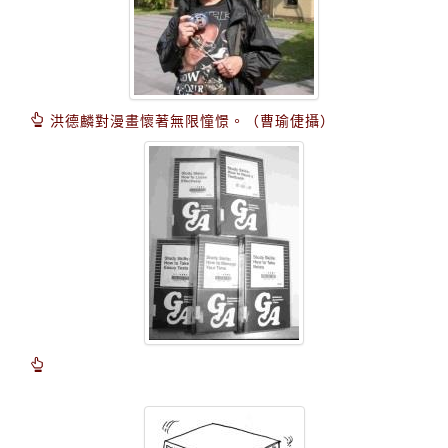
洪德麟對漫畫懷著無限憧憬。（曹瑜倢攝）