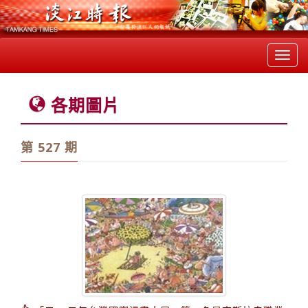
Toggl
navig
各期圖片
第 527 期