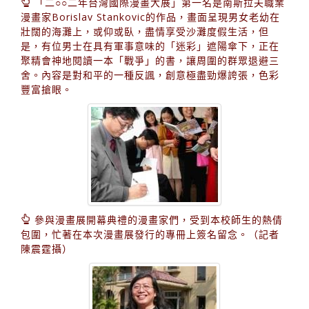
「二○○二年台灣國際漫畫大展」第一名是南斯拉夫職業
漫畫家Borislav Stankovic的作品，畫面呈現男女老幼在
壯闊的海灘上，或仰或臥，盡情享受沙灘度假生活，但
是，有位男士在具有軍事意味的「迷彩」遮陽傘下，正在
聚精會神地閱讀一本「戰爭」的書，讓周圍的群眾退避三
舍。內容是對和平的一種反諷，創意極盡勁爆誇張，色彩
豐富搶眼。
參與漫畫展開幕典禮的漫畫家們，受到本校師生的熱倩
包圍，忙著在本次漫畫展發行的專冊上簽名留念。（記者
陳震霆攝）