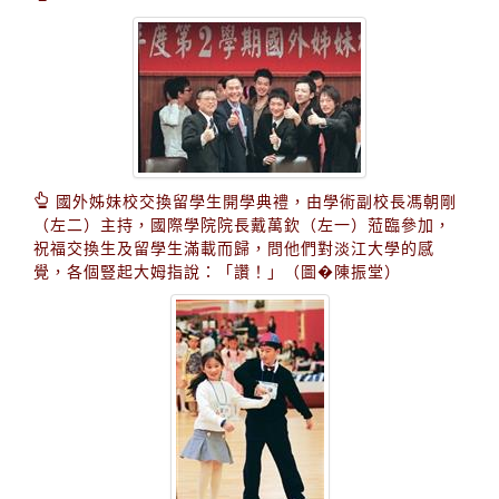
國外姊妹校交換留學生開學典禮，由學術副校長馮朝剛
（左二）主持，國際學院院長戴萬欽（左一）蒞臨參加，
祝福交換生及留學生滿載而歸，問他們對淡江大學的感
覺，各個豎起大姆指說：「讚！」（圖�陳振堂）