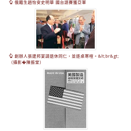
俄籍生趙怡安史明華 國台語賽獲亞軍
創辦人張建邦宴請退休同仁，並逐桌寒喧。&lt;br&gt;
（攝影�陳振堂）