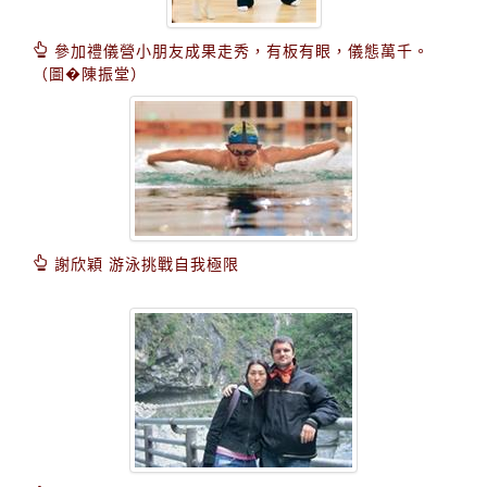
參加禮儀營小朋友成果走秀，有板有眼，儀態萬千。
（圖�陳振堂）
謝欣穎 游泳挑戰自我極限