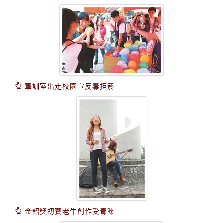
軍訓室出走校園宣反毒拒菸
金韶獎初賽老牛創作受青睞