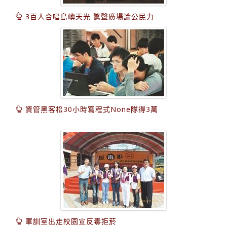
3百人合唱島嶼天光 驚聲廣場論公民力
資管黑客松30小時寫程式None隊得3萬
軍訓室出走校園宣反毒拒菸