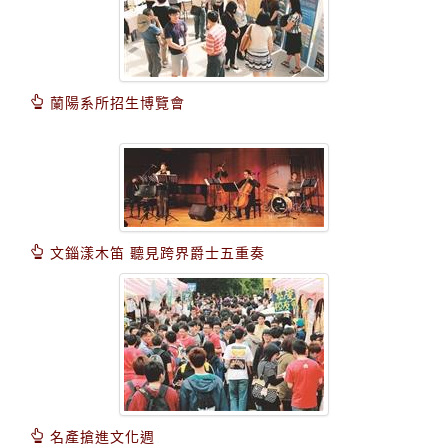
蘭陽系所招生博覽會
文錙漾木笛 聽見跨界爵士五重奏
名產搶進文化週