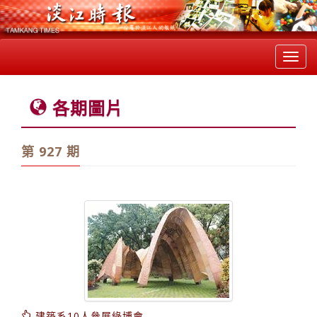
Toggl
navig
各期圖片
第 927 期
建築系10人參展綠博會