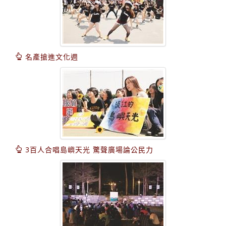
名產搶進文化週
3百人合唱島嶼天光 驚聲廣場論公民力