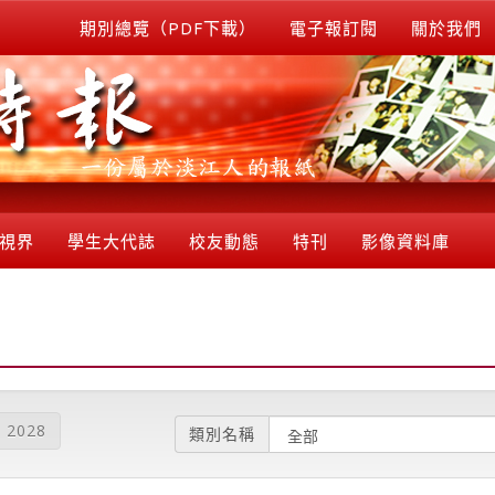
期別總覽（PDF下載）
電子報訂閱
關於我們
視界
學生大代誌
校友動態
特刊
影像資料庫
2028
類別名稱