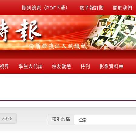
期別總覽（PDF下載）
電子報訂閱
關於我們
視界
學生大代誌
校友動態
特刊
影像資料庫
2028
類別名稱