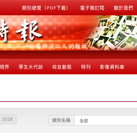
期別總覽（PDF下載）
電子報訂閱
關於我們
視界
學生大代誌
校友動態
特刊
影像資料庫
2028
類別名稱