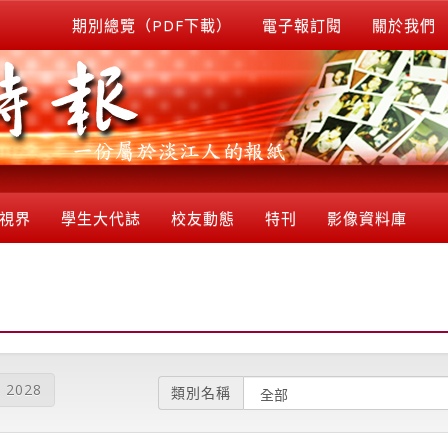
期別總覽（PDF下載）
電子報訂閱
關於我們
視界
學生大代誌
校友動態
特刊
影像資料庫
2028
類別名稱