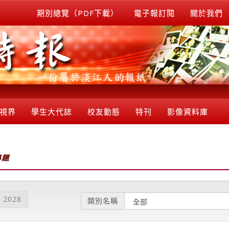
期別總覽（PDF下載）
電子報訂閱
關於我們
視界
學生大代誌
校友動態
特刊
影像資料庫
專題
2028
類別名稱