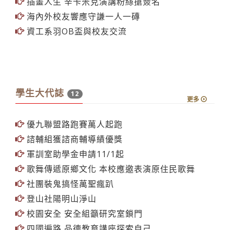
分學程
插畫人生 辛卡米克演講粉絲搶簽名
海內外校友響應守謙一人一磚
資工系羽OB盃與校友交流
學生大代誌
12
更多
優九聯盟路跑賽萬人起跑
諮輔組獲諮商輔導績優獎
軍訓室助學金申請11/1起
歌舞傳遞原鄉文化 本校應邀表演原住民歌舞
社團裝鬼搞怪萬聖瘋趴
登山社陽明山淨山
校園安全 安全組籲研究室鎖門