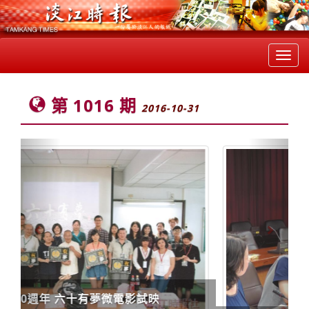
Toggl
navig
第 1016 期
2016-10-31
Previous
Next