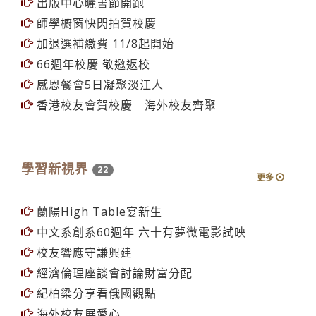
赴香港招生 校友會鼎力相挺
出版中心曬書節開跑
師學櫥窗快閃拍賀校慶
加退選補繳費 11/8起開始
66週年校慶 敬邀返校
感恩餐會5日凝聚淡江人
香港校友會賀校慶 海外校友齊聚
學習新視界
22
更多
蘭陽High Table宴新生
中文系創系60週年 六十有夢微電影試映
校友響應守謙興建
經濟倫理座談會討論財富分配
紀柏梁分享看俄國觀點