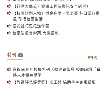
四國遍路 品德教育講座探索自己
【社團大聲公】資訊工程及資訊安全研習社
【校園話題人物】財金進學一吳育菱 昔日當紅童
星 珍惜校園生活
插花社巧思花漾年華
校慶演唱會索票 大排長龍
特刊
2
更多
慶祝66週年校慶系列活動專題報導 校慶論壇「瞬
時人才領袖講堂」
【教師評鑑優等獎】富田哲 協助學生克服緊張