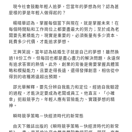
現今社會鼓勵年輕人追夢，您當年的夢想為何？認為甚
麼樣的夢是年輕人做得起的？
楊晴華認為，掌握每個當下與現在，就是掌握未來！在
每個時間點和工作崗位上都要盡最大的努力；至於成為老
闆要先累積能力，現實是重要的，必須衡量有多少資本、
耗費多少代價，才能追求夢想。
王興笑說，當年認為結婚生子就是自己的夢想！雖然換
過18份工作，但每回也都是盡心盡力的解決問題，永遠保
有追求答案的熱情。此外，創業的背後是需要掌握具體策
略和模擬能力，且要走得長遠，還得發揮創意，相信從中
得到的收穫將遠超出預期。
邵光華解釋，要先分辨自我能力和定位，經過自我驗證
的過程，才能決定要成為老闆或員工。他直言，「小確
幸」扼殺競爭力，年輕人應有冒險能力、實踐夢想的精
神。
瞬時競爭策略－快經濟時代的新常態
由天下雜誌出版的《瞬時競爭策略－快經濟時代的新常