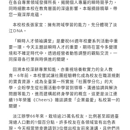
在各自專業領域發揮所長，揭開個人專屬的瞬時競爭力，
同時細數本校在教育層面的深遠影響。本報摘錄精華，帶
您一窺深厚底蘊。
本校校長張家宜：擁有跨域學習的能力，充分體現了淡
江DNA。
「瞬時人才領袖講堂」是慶祝66週年校慶系列活動中重
要一環，今天主題談瞬時人才的重要，期待在當今多變環
境和不確定時代中，透過經營者動態調整的觀點交流，一
同探尋各行業與時俱進的關鍵。
回溯本校深耕專業知能，亦重視培養軟實力的全人教
育。6年前，本校嘗試讓社團經驗轉化成為校友在職涯規劃
的寶貴資源，成為全臺第一所實施「社團學分化」的大
學，企盼學生從社團活動中學習到領導、溝通協調與解決
問題等能力，進而建構起終身學習的概念，這更是淡江連
續19年榮獲《Cheers》雜誌調查「企業最愛」私校第一的
關鍵。
淡江辦學66年來，栽培逾25萬名校友，比例甚至超過臺
灣總人口數的1個百分點，許多校友在各領域皆有出色表
現。今天相當榮幸邀請到3位傑出校友前來演講，且他們共