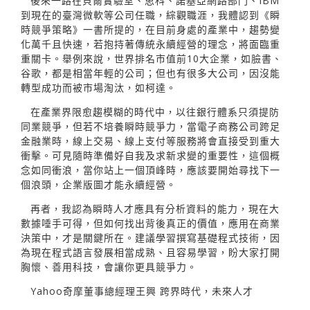
後來一路在貝爾實驗室、思科、諾基亞網路部門、IBM
到現在的臺灣微軟等公司任職，綜觀職涯，我體認到《瞬
時競爭策略》一書所提的，在目前身處的產業中，趨勢變
化萬千且快速，若抱持著傳統永續經營的理念，將面臨重
重關卡。舉例來說，世界排名市值前10大企業，如臉書、
谷歌，都是相當年輕的公司；但也有很多大公司，因沒能
轉型成功而被市場淘汰，如柯達。
在產業界限愈趨模糊的時代中，以往銀行體系只須提防
同業競爭，但若不培養瞬時競爭力，當電子商務公司跨足
金融業時，線上交易、線上支付等服務將會直接受到重大
衝擊。可見隨時準備好自我及求新求變的重要性，這個概
念如同衝浪，當你站上一個頂峰時，應該要開始尋找下一
個浪頭，企業版圖才能永續經營。
再者，我認為瞬時人才應具有分析資料的能力，現在大
數據唾手可得，但如何找出背後真正的價值，應用在商業
決策中，才是關鍵所在。建議學習撰寫基礎程式技術，因
為現在程式語言發展相當成熟、且容易學習，盼大家打開
胸懷、善用科技，會讓你更具競爭力。
Yahoo奇摩董事總經理王興 跨界時代，未來人才