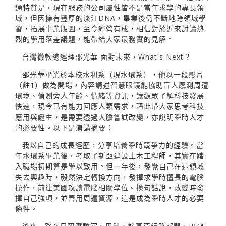
通特質是，現在服務的公司屬性皆不是當年求學的專長領
域，但因擁有豐厚的淡江DNA，畢業後仍不斷地跨領域學
習，拓展事業版圖，至今經營有成，相信對於近來討論熱
烈的學用落差議題，能帶給大家最務實的見解。
台灣微軟總經理邵光華 面對未來，What's Next？
邵光華畢業於本校水利系（現水環系），他以一段影片
（註1）做為開場，內容講述智慧眼鏡能協助盲人感測周遭
環境、偵測旁人年齡、情緒等資訊，讓觀眾了解科技發展
快速，現今已有能力回應人類需求，藉此帶大家思考科技
應用與誕生，是需要透過大膽嘗試改變，亦說明瞬時人才
的必要性。以下是演講摘要：
我以自己的成長經歷，分享培養瞬時競爭力的經驗。當
年水環系畢業後，考取了新亞建設土木工程師，其實在踏
入職場初期算是學以致用。但一年後，發覺自己在這領域
失去興趣時，毅然決定轉換方向，發揮求學時擅長的電腦
操作，前往美國攻讀電腦相關學位。換句話說，改變時發
揮自己強項，並善用周遭資源，這是成為瞬時人才的必要
條件。