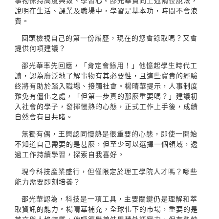
事物保持高度興致、學習心。邵光華贊同上述兩位說法，
說明在生活、課業及職場中，學習是基本功，時間不會浪
費。
回頭檢視自己的第一份履歷，現在的您會錄取嗎？又會
提供何項建議？
邵光華率先回應，「肯定會錄用！」他憶起學生時代工
讀，認為廣泛地了解事物有其必要性，且這些寶貴的經驗
終將有助於踏入職場、接觸社會。楊晴華提示，人事制度
難免有僵化之處，「但第一步真的那麼重要嗎？」建議初
入社會的學子，發揮慢熱的心態，正式工作上手後，成績
自然會有目共睹。
無獨有偶，王興認同慢熱是很重要的心態，即使一開始
不知道自己需要的是甚麼，但至少可以選擇一個領域，透
過工作持續學習，探索自我喜好。
現今科技產業盛行，但僅限定於理工學院人才嗎？哪些
能力需要即刻培養？
邵光華認為，科技是一項工具，主要關鍵仍是理解和萃
取資訊的能力。楊晴華補充，全球化下的市場，重要的是