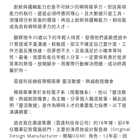
創新與邏輯能力也是不可缺少的瞬時競爭力，但這兩項
能力的執行，還是必須呼應同理心，且大數據只是工具，
須懂得分析背後的價值，再加上創新與邏輯能力，相信能
成為具有瞬時競爭力的人才。
觀察現今35歲以下的年輕人特質，發現他們喜歡透過中
介管道或平臺溝通，較敏感、卻又不確定自己要什麼，工
作方面反應快速，但夢想不大，且易滿足於小確幸等特
性。最後，我要和各位年輕人分享，一定要保有勇於追求
答案的熱情，放開腳步、用實際行動解決問題，成功終將
屬於你。
雲達科技總經理楊晴華 靈活敢變，熱誠創造機會
楊晴華畢業於本校電子系（現電機系），他以「靈活敢
變，熱誠創造機會」為主軸，分享個人職涯故事，藉此說
明「靈活敢變」是作為瞬時人才的重要能力指標。以下是
演講摘要：
過去我在廣達集團（雲達科技母公司）的18年裡，前6年
任職筆記型電腦部門，主要扮演原始設計製造商（Original
Design Manufacturer，簡稱ODM）角色。12年前，因