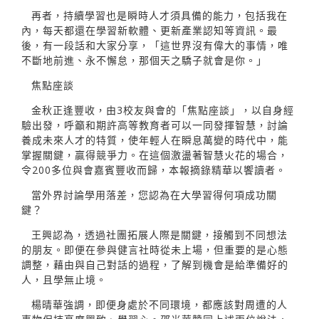
再者，持續學習也是瞬時人才須具備的能力，包括我在
內，每天都還在學習新軟體、更新產業認知等資訊。最
後，有一段話和大家分享，「這世界沒有偉大的事情，唯
不斷地前進、永不懈怠，那個天之驕子就會是你。」
焦點座談
金秋正逢豐收，由3校友與會的「焦點座談」，以自身經
驗出發，呼籲和期許高等教育者可以一同發揮智慧，討論
養成未來人才的特質，使年輕人在瞬息萬變的時代中，能
掌握關鍵，贏得競爭力。在這個激盪著智慧火花的場合，
令200多位與會嘉賓豐收而歸，本報摘錄精華以饗讀者。
當外界討論學用落差，您認為在大學習得何項成功關
鍵？
王興認為，透過社團拓展人際是關鍵，接觸到不同想法
的朋友。即便在參與健言社時從未上場，但重要的是心態
調整，藉由與自己對話的過程，了解到機會是給準備好的
人，且學無止境。
楊晴華強調，即便身處於不同環境，都應該對周遭的人