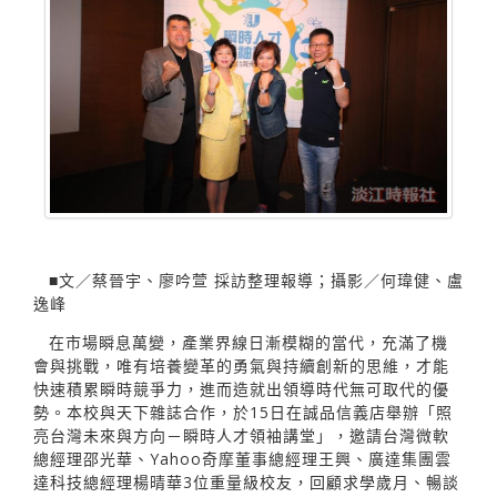
■文／蔡晉宇、廖吟萱 採訪整理報導；攝影／何瑋健、盧
逸峰
在市場瞬息萬變，產業界線日漸模糊的當代，充滿了機
會與挑戰，唯有培養變革的勇氣與持續創新的思維，才能
快速積累瞬時競爭力，進而造就出領導時代無可取代的優
勢。本校與天下雜誌合作，於15日在誠品信義店舉辦「照
亮台灣未來與方向－瞬時人才領袖講堂」，邀請台灣微軟
總經理邵光華、Yahoo奇摩董事總經理王興、廣達集團雲
達科技總經理楊晴華3位重量級校友，回顧求學歲月、暢談