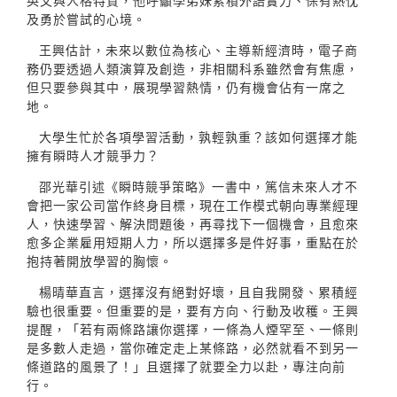
英文與人格特質，他呼籲學弟妹累積外語實力、保有熱忱
及勇於嘗試的心境。
王興估計，未來以數位為核心、主導新經濟時，電子商
務仍要透過人類演算及創造，非相關科系雖然會有焦慮，
但只要參與其中，展現學習熱情，仍有機會佔有一席之
地。
大學生忙於各項學習活動，孰輕孰重？該如何選擇才能
擁有瞬時人才競爭力？
邵光華引述《瞬時競爭策略》一書中，篤信未來人才不
會把一家公司當作終身目標，現在工作模式朝向專業經理
人，快速學習、解決問題後，再尋找下一個機會，且愈來
愈多企業雇用短期人力，所以選擇多是件好事，重點在於
抱持著開放學習的胸懷。
楊晴華直言，選擇沒有絕對好壞，且自我開發、累積經
驗也很重要。但重要的是，要有方向、行動及收穫。王興
提醒，「若有兩條路讓你選擇，一條為人煙罕至、一條則
是多數人走過，當你確定走上某條路，必然就看不到另一
條道路的風景了！」且選擇了就要全力以赴，專注向前
行。