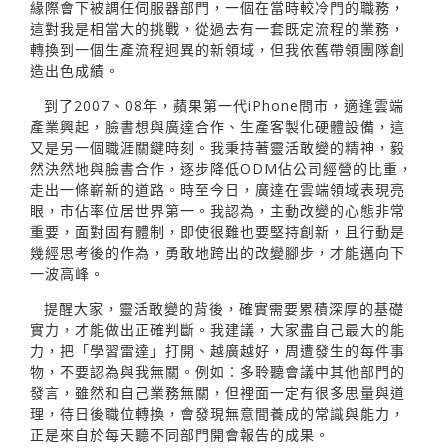
緣際會下被調任伺服器部門，一個在當時較冷門的職務，
這對我是相當大的挑戰，從過去有一套既定流程的業務，
轉換到一個生產流程迥異的新領域，但我依舊帶領團隊創
造出色成績。
到了2007、08年，蘋果第一代iPhone問市，適逢雲端
產業興起，臉書想與廣達合作、生產客製化硬體設備，這
又是另一個職涯關鍵時刻。我秉持著靈活敢變的精神，毅
然決然地與臉書合作，逐步降低ODM佔公司經營的比重，
走出一條嶄新的道路。時至今日，廣達在雲端領域表現亮
眼，市佔率位居世界第一。我認為，主動改變的心態非常
重要，面對固有體制，即使很難也要堅持創新，且行動是
幾經思考後的作為，勇敢地跨出的改變腳步，才能邁向下
一波高峰。
提醒大家，靈活敢變的背後，確實需要累積深厚的基礎
實力，才能做出正確判斷。我建議，大家盡自己最大的能
力，把「學習雷達」打開、越廣越好，周遭發生的每件事
物，不要認為與我無關。例如：多聆聽會議中其他部門的
發言，雖然和自己業務無關，但裡面一定有很多思量與道
理，待日後職位轉換，會發現無意間養成的常識與能力，
正是來自於每天聽不同部門開會報告的成果。