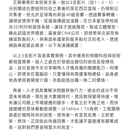
王興畢業於本校英文系，她以3支影片（註1、2、3），
分別闡述在歷經阿拉伯之春後的突尼西亞當局，仍限制公
共集會，但允許足球場內架設40組音響，透過賽事轉播，
讓球迷使用手機、從遠端傳遞加油聲；在日本愛盲學校結
合3D列印和語音系統，讓孩子透過聲控，製成立體模型，
藉此認識世界樣貌；最後是CNA公司，把想學英文卻苦無
練習對象的人，與英語系國家盼能多點社交的老人，透過
網路串起彼此需求。以下為演講摘要：
以上3支影片皆是真實案例。其中運用的相關科技與技術
都相當簡單，過人之處在於發掘出適切的途徑及發揮效
益，這也是我今天分享瞬時人才應具備的關鍵能力－同理
心，即使坐在電腦前，只要懂得與周遭事物連結、設身處
地為使用者開發介面，亦能創造出獨一無二的價值。
再者，人才須具備解決問題與執行力，過去的成功不保
證未來順遂，現在是大數據時代，資訊取得變得快速，唯
有讓公司跟上市場變遷的腳步，才能立於不敗之地。而快
速變遷也意味著動態調整，以Yahoo！TV為例，工程團隊
是處於隨時待命的狀態，使用者一有意見反應，立即更
新、修改。正因如此快速回應，才能讓平臺營運有顯著成
長，這對我們更是相當大的肯定。