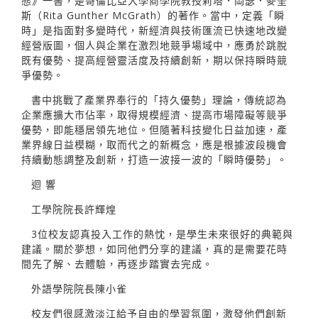
態》一書，是哥倫比亞大學商學院教授莉塔．岡瑟．麥奎
斯（Rita Gunther McGrath）的著作。當中，定義「瞬
時」是指面對多變時代，新經濟與技術匯流已快速地改變
經營版圖，個人與企業在激烈地競爭場域中，應勇於跳脫
既有優勢、提高經營靈活度及持續創新，期以保持瞬時競
爭優勢。
書中挑戰了產業界奉行的「持久優勢」理論，傳統認為
企業應擴大市佔率，取得規模經濟、提高市場障礙等競爭
優勢，即能穩居領先地位。但隨著科技變化日益加速，產
業界線日益模糊，取而代之的新概念，應是根據波段機會
持續動態調整及創新，打造一波接一波的「瞬時優勢」。
迴 響
工學院院長許輝煌
3位校友認真投入工作的熱忱，是學生未來很好的典範與
建議。關於夢想，如同他們分享的建議，真的是需要花時
間先了解、去體驗，再逐步踏實去完成。
外語學院院長陳小雀
校友們很感激淡江給予自由的學習氛圍，激發他們創新