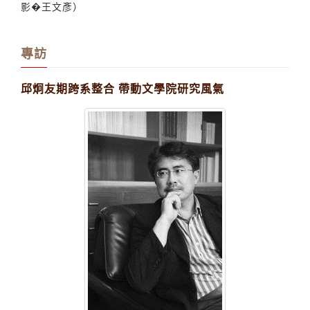
影�王文彥）
專訪
邱炯友期跨系整合 帶動文學院研究風氣