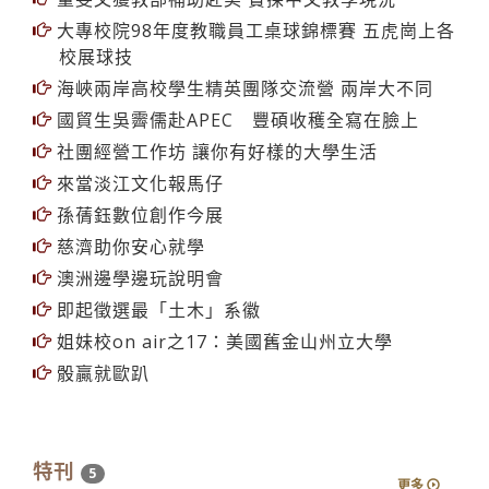
大專校院98年度教職員工桌球錦標賽 五虎崗上各
校展球技
海峽兩岸高校學生精英團隊交流營 兩岸大不同
國貿生吳霽儒赴APEC 豐碩收穫全寫在臉上
社團經營工作坊 讓你有好樣的大學生活
來當淡江文化報馬仔
孫蒨鈺數位創作今展
慈濟助你安心就學
澳洲邊學邊玩說明會
即起徵選最「土木」系徽
姐妹校on air之17：美國舊金山州立大學
骰贏就歐趴
特刊
5
更多