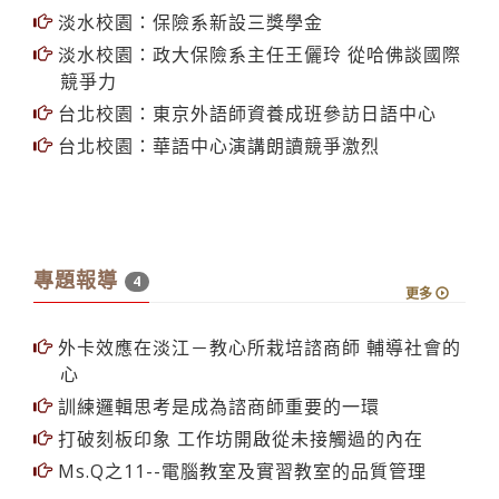
淡水校園：保險系新設三獎學金
淡水校園：政大保險系主任王儷玲 從哈佛談國際
競爭力
台北校園：東京外語師資養成班參訪日語中心
台北校園：華語中心演講朗讀競爭激烈
專題報導
4
更多
外卡效應在淡江－教心所栽培諮商師 輔導社會的
心
訓練邏輯思考是成為諮商師重要的一環
打破刻板印象 工作坊開啟從未接觸過的內在
Ms.Q之11--電腦教室及實習教室的品質管理