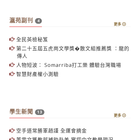
瀛苑副刊
4
更多
全民英檢秘笈
第二十五屆五虎崗文學獎�散文組推薦獎 ：龍的
傳人
人物短波： Somarriba打工樂 體驗台灣職場
智慧財產權小測驗
學生新聞
13
更多
空手道常勝軍趙謹 全運會摘金
董雯文獲教部補助赴美 實探中文教學現況