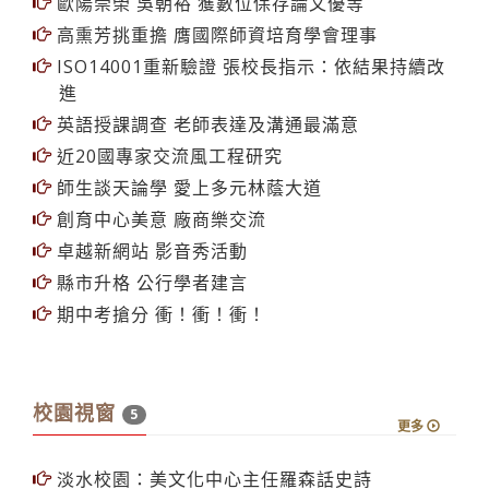
歐陽崇榮 吳朝裕 獲數位保存論文優等
高熏芳挑重擔 膺國際師資培育學會理事
ISO14001重新驗證 張校長指示：依結果持續改
進
英語授課調查 老師表達及溝通最滿意
近20國專家交流風工程研究
師生談天論學 愛上多元林蔭大道
創育中心美意 廠商樂交流
卓越新網站 影音秀活動
縣市升格 公行學者建言
期中考搶分 衝！衝！衝！
校園視窗
5
更多
淡水校園：美文化中心主任羅森話史詩