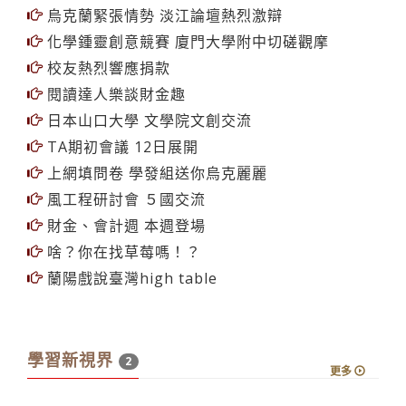
探索之域‧網路校園動態
第一屆模擬聯合國安理會 商討敘利亞危機
烏克蘭緊張情勢 淡江論壇熱烈激辯
化學鍾靈創意競賽 廈門大學附中切磋觀摩
校友熱烈響應捐款
閱讀達人樂談財金趣
日本山口大學 文學院文創交流
TA期初會議 12日展開
上網填問卷 學發組送你烏克麗麗
風工程研討會 ５國交流
財金、會計週 本週登場
啥？你在找草莓嗎！？
蘭陽戲說臺灣high table