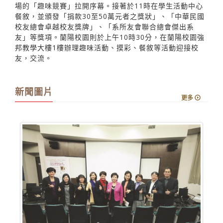
之饗宴」將於15日上午9時、10時30分，分別在淡水校園
紹謨紀念體育館、蘭陽校園強邦教學大樓兩地展開，歡迎
校友返校賞花、敘舊。當天上午9時將由校長張家宜及系所
友會總會長孫瑞隆在淡水校園紹謨紀念體育館，為首先登
場的「趣味競賽」拉開序幕。接著於11時在學生活動中心
餐敘，並頒發「捐款30至50萬元者之獎狀」、「中華民國
校友總會卓越校友獎牌」、「系所友會聯合總會傑出系
友」等獎項。蘭陽校園則於上午10時30分，在蘭陽校園強
邦教學大樓1樓辦理趣味活動、摸彩、餐敘等活動迎接校
友，交流。
新聞圖片
更多