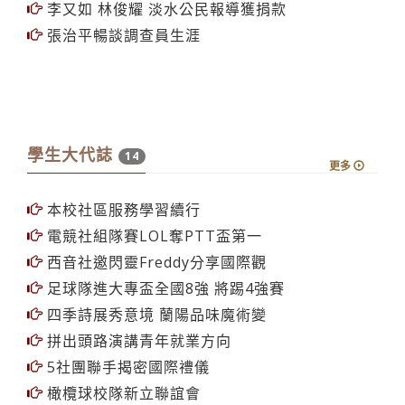
學習新視界
2
更多
李又如 林俊耀 淡水公民報導獲捐款
張治平暢談調查員生涯
學生大代誌
14
更多
本校社區服務學習續行
電競社組隊賽LOL奪PTT盃第一
西音社邀閃靈Freddy分享國際觀
足球隊進大專盃全國8強 將踢4強賽
四季詩展秀意境 蘭陽品味魔術變