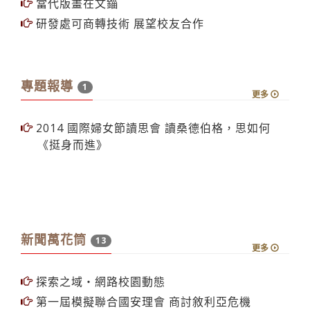
拉美使節部長 淡江當新生
品管5圈複審 14日登場
當代版畫在文錙
研發處可商轉技術 展望校友合作
專題報導
1
更多
2014 國際婦女節讀思會 讀桑德伯格，思如何
《挺身而進》
新聞萬花筒
13
更多