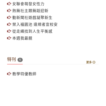
拼出頭路演講青年就業方向
5社團聯手揭密國際禮儀
橄欖球校隊新立聯誼會
女聯會萌發女性力
熱舞社主題舞蹈迎新
動新聞社遊戲凝聚新生
禁入福園池 違規者宣校安
從走繩找到人生平衡感
本週我最靚
特刊
1
更多
教學特優教師