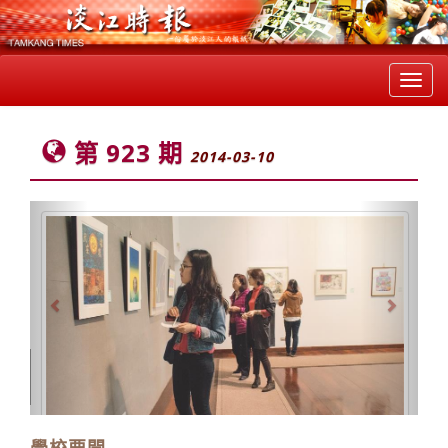
Toggl
navig
第 923 期
2014-03-10
Previous
Next