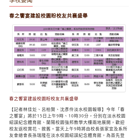
當代版畫在文錙
學校要聞
春之饗宴建設校園盼校友共襄盛舉
春之饗宴建設校園盼校友共襄盛舉
【記者林佳彣、呂柏賢、沈彥伶淡水校園報導】今年「春