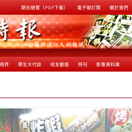
期別總覽（PDF下載）
電子報訂閱
關於我們
視界
學生大代誌
校友動態
特刊
影像資料庫