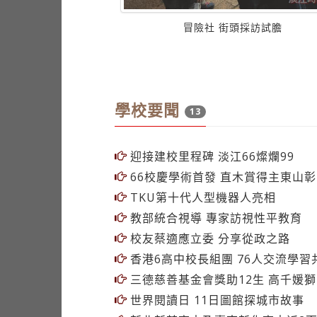
學校要聞
13
迎接建校里程碑 淡江66燦爛99
66校慶學術首發 直木賞得主東山
TKU第十代人型機器人亮相
教部統合視導 專家訪視性平教育
校友蔡適應立委 分享從政之路
香港6高中校長組團 76人交流學習
三德慈善基金會獎助12生 高千媛
世界閱讀日 11日圖館探城市故事
新北新莊高中及臺南新化高中近2
期中考溫書教室開放
科學館新增70車位