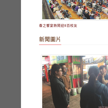
春之饗宴熱鬧迎8百校友
新聞圖片
江實踐一家親
冒險社 街頭採訪試膽