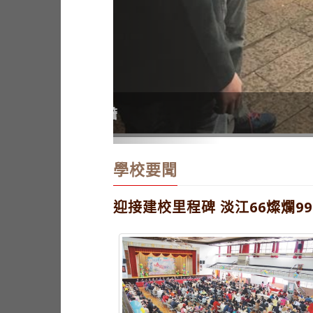
本報廣納新血 培養媒體人
學校要聞
迎接建校里程碑 淡江66燦爛99