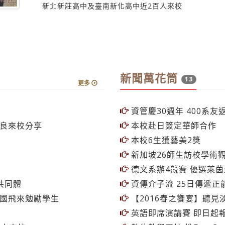
新聞萬花筒
13
更多
資管慶30週年 400系友
彰良來校分享
本校赴日簽定華師合作
本校6生獲藝美2獎
新加坡26師生訪校學術
德文系辦4競賽 優選萊
共同體
資傳介子流 25日傳遞正
獅國飛來勉勵學生
【2016春之饗宴】聽見
英語即席演講賽 即日起
百人來校
數位教學工坊 推EverCa
政經二奪菁英盃排球賽冠
週一蘭陽日 推國際服儀