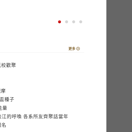
更多
返校歡聚
觀摩
茵盃種子
能量
淡江的呼喚 各系所友齊聚話當年
報名
m
軍