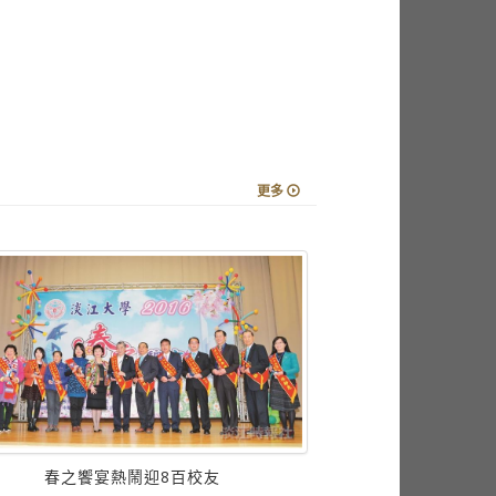
更多
春之饗宴熱鬧迎8百校友
騎兵騎遇