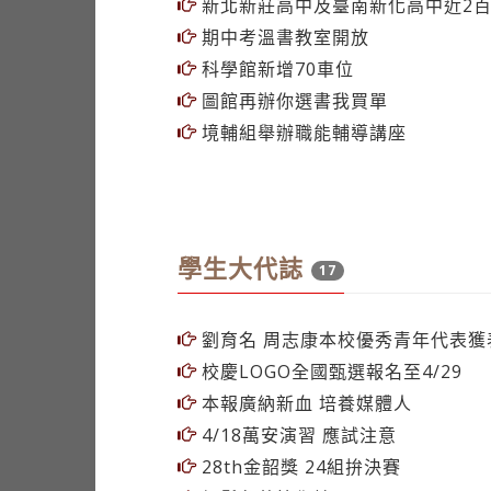
圖館再辦你選書我買單
境輔組舉辦職能輔導講座
學生大代誌
17
劉育名 周志康本校優秀青年代表獲
校慶LOGO全國甄選報名至4/29
本報廣納新血 培養媒體人
4/18萬安演習 應試注意
28th金韶獎 24組拚決賽
輕鬆角落等你拍
生輔組籲 留心網路詐騙
佛學社感恩祈福 師生素食結緣