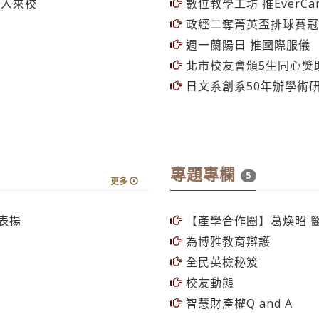
北市校友會頒5生同心獎
日文系創系50年辦學術研
專題專欄
5
更多
表揚
【產學合作圈】葛煥昭 
為博雅教育辯護
全民英檢秘笈
校友動態
智慧財產權Q and A