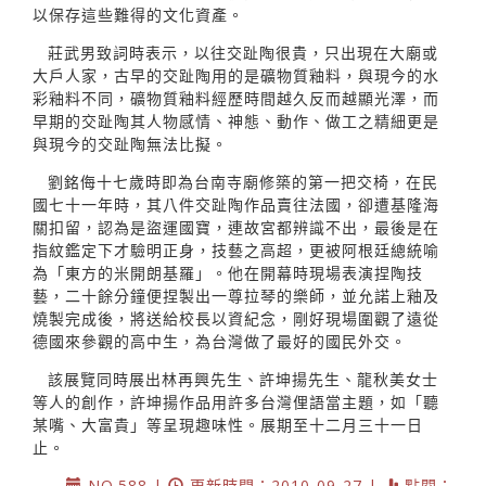
以保存這些難得的文化資產。
莊武男致詞時表示，以往交趾陶很貴，只出現在大廟或
大戶人家，古早的交趾陶用的是礦物質釉料，與現今的水
彩釉料不同，礦物質釉料經歷時間越久反而越顯光澤，而
早期的交趾陶其人物感情、神態、動作、做工之精細更是
與現今的交趾陶無法比擬。
劉銘侮十七歲時即為台南寺廟修築的第一把交椅，在民
國七十一年時，其八件交趾陶作品賣往法國，卻遭基隆海
關扣留，認為是盜運國寶，連故宮都辨識不出，最後是在
指紋鑑定下才驗明正身，技藝之高超，更被阿根廷總統喻
為「東方的米開朗基羅」。他在開幕時現場表演捏陶技
藝，二十餘分鐘便捏製出一尊拉琴的樂師，並允諾上釉及
燒製完成後，將送給校長以資紀念，剛好現場圍觀了遠從
德國來參觀的高中生，為台灣做了最好的國民外交。
該展覽同時展出林再興先生、許坤揚先生、龍秋美女士
等人的創作，許坤揚作品用許多台灣俚語當主題，如「聽
某嘴、大富貴」等呈現趣味性。展期至十二月三十一日
止。
NO.588 |
更新時間：2010-09-27 |
點閱：