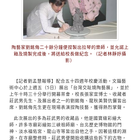
陶藝家劉銘侮二十餘分鐘便捏製出拉琴的樂師，並允諾上
釉及燒製完成後，將送給校長做紀念。（記者林靜妤攝
影）
【記者劉孟慧報導】配合五十四週年校慶活動，文錙藝
術中心於上週五（5日）展出「台灣交趾燒陶藝展」，並於
上午十時三十分舉行開幕茶會，校長張家宜博士、收藏者
莊武男先生、及展出者之一的劉銘侮、龍秋美賢伉儷皆出
席，劉銘侮先生更在現場表演捏陶技藝，獲得熱烈掌聲。
此次展出的多為莊武男的收藏品，他是國寶級彩繪大
師，許多寺廟彩繪如三峽祖師廟、台北歷史博物館的門
神、淡水福佑宮、龍山寺等皆出自他之手，因著這樣的淵
源，在寺廟整修時，莊武男便開始收購這些拆下的古物，