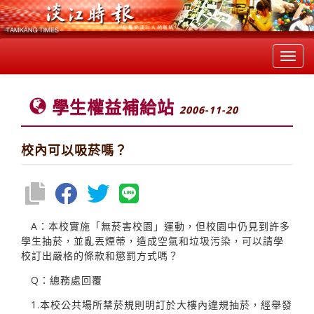
Toggl
navig
學生權益補給站
2006-11-20
校內可以吸菸嗎？
A：本校實施「無菸害校園」運動，但校園中仍見到許多
學生抽菸，並亂丟煙蒂，造成空氣和垃圾污染，可以請學
校訂出嚴格的條款和懲罰方式嗎？
Q：總務處回覆
1.本校公共場所禁菸規則明訂於大樓內違規抽菸，經舉發