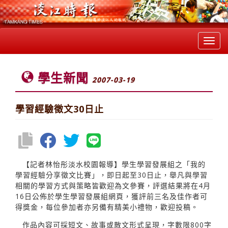
Toggl
navig
學生新聞
2007-03-19
學習經驗徵文30日止
【記者林怡彤淡水校園報導】學生學習發展組之「我的
學習經驗分享徵文比賽」，即日起至30日止，舉凡與學習
相關的學習方式與策略皆歡迎為文參賽，評選結果將在4月
16日公佈於學生學習發展組網頁，獲評前三名及佳作者可
得獎金，每位參加者亦另備有精美小禮物，歡迎投稿。
作品內容可採短文、故事或散文形式呈現，字數限800字