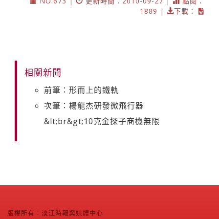
NO.673 |
更新時間：2010-09-27 |
點閱：
1889 |
下載：
相關新聞
前筆：形而上的鐵軌
次筆：楊龍杰研發微飛行器
&lt;br&gt;10克金探子商機無限
版權所有：淡江時報與媒體中心