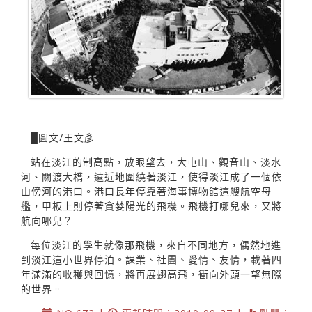
█圖文/王文彥
站在淡江的制高點，放眼望去，大屯山、觀音山、淡水
河、關渡大橋，遠近地圍繞著淡江，使得淡江成了一個依
山傍河的港口。港口長年停靠著海事博物館這艘航空母
艦，甲板上則停著貪婪陽光的飛機。飛機打哪兒來，又將
航向哪兒？
每位淡江的學生就像那飛機，來自不同地方，偶然地進
到淡江這小世界停泊。課業、社團、愛情、友情，載著四
年滿滿的收穫與回憶，將再展翅高飛，衝向外頭一望無際
的世界。