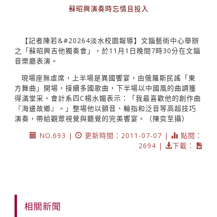
蘇昭興演奏時忘情且投入
【記者陳若&#20264淡水校園報導】文錙藝術中心舉辦
之「蘇昭興吉他獨奏會」，於11月1日晚間7時30分在文錙
音樂廳表演。
現場座無虛席，上半場是異國饗宴，由俄羅斯民謠「東
方舞曲」開場，接續多國歌曲，下半場以中國風的曲調獲
得滿堂采，會計系四C楊水媚表示：「我最喜歡他的創作曲
『海邊故鄉』。」整場他以顫音、輪指和泛音等高超技巧
演奏，帶給觀眾視覺與聽覺的完美饗宴。（陳奕至攝）
NO.693 |
更新時間：2011-07-07 |
點閱：
2694 |
下載：
相關新聞