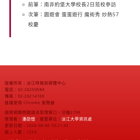
前筆：南非約堡大學校長2日蒞校參訪
次筆：園遊會 蛋蛋遊行 魔術秀 炒熱57
校慶
版權所有：淡江時報與媒體中心
電話：02-26250584
傳真：02-26214169
建議使用 Chrome 瀏覽器
個資相關問題請洽受理窗口，分機2799
管理者：
潘劭愷
/ 建置單位：
淡江大學資訊處
更新日期：2026-08-06 10:21:43
線上人數：1254