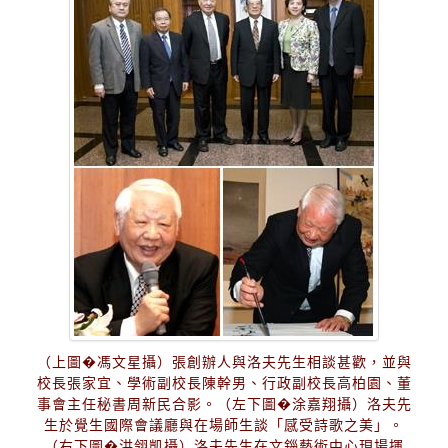
（上圖�馮文星攝）張創辦人與洛夫先生相談甚歡，並與
校長張家宜、學術副校長陳幹男、行政副校長高柏園、董
事會主任秘書周新民合影。（左下圖�涂嘉翔攝）洛夫先
生於覺生國際會議廳與在場師生談「感受詩歌之美」。
（右下圖�洪翎凱攝）洛夫先生在文錙藝術中心現場揮