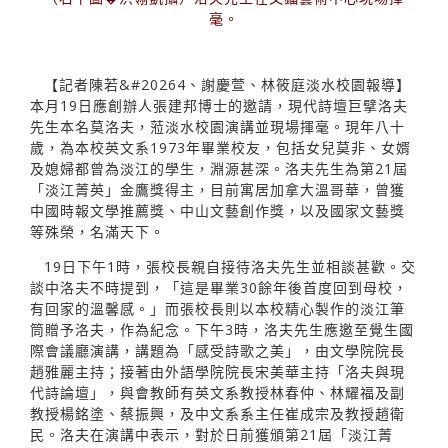
毫。
【記者陳若&#20264、謝慶萱、林筱庭淡水校園報導】
本月19日應創辦人張建邦博士的邀請，現代詩壇巨擘洛夫
先生本名莫洛夫，蒞淡水校園演講並現場揮毫。現年八十
歲，為本校英文系1973年畢業校友，包括女兒莫非、女婿
及媳婦都曾為淡江的學生，淵源甚深。洛夫先生為第21屆
「淡江菁英」金鷹獎得主，目前寓居加拿大溫哥華，曾獲
中國時報文學推薦獎、中山文藝創作獎，以及國家文藝獎
等殊榮，名滿天下。
19日下午1時，張校長親自接待洛夫先生並相談甚歡。交
談中洛夫不時提到，「這是畢業30餘年後首度回到母校，
有回家的溫馨感。」而張校長則以本校精心製作的淡江筆
筒贈予洛夫，作為紀念。下午3時，洛夫先生應邀至覺生國
際會議廳演講，講題為「感受詩歌之美」，由文學院院長
趙雅麗主持；接著由外語學院院長宋美華主持「洛夫與現
代詩論壇」，與會教師有英文系教授林春仲、林耀福及副
教授楊銘塗、蔡振興，及中文系系主任崔成宗及教授趙衛
民。洛夫在演講中表示，對於日前獲頒第21屆「淡江菁