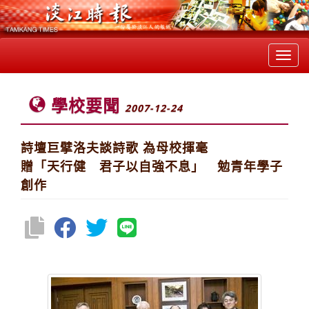
Toggl
navig
學校要聞
2007-12-24
詩壇巨擘洛夫談詩歌 為母校揮毫
贈「天行健 君子以自強不息」 勉青年學子
創作