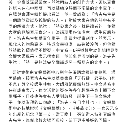
英」金鷹獎深感榮幸。並說明詩人的創作方式，須以真實
的語言在心中醞釀，再以精鍊冷靜而不濫情的文字寫作。
在場與會師生紛紛提出看法，並一致認為：「洛夫先生是
一個敢於嘗試及蛻變的詩人。」對於大家在他的詩中有不
同的解讀方式，他說：「詩發表之後，就是讀者的，並對
大家的見解表示肯定。」演講現場座無虛席，師生反應熱
烈。洛夫先生勉勵青年學子，能致力從事創作，並表示，
現代人的物慾高漲，造成文學退潮，詩歌被冷落，但他對
於詩歌的價值從不懷疑。中文系一B張道軒對於能親眼見到
文壇大師風采，表示很幸運，並印象最深刻的是，洛夫先
生說：「詩，是無法完全翻譯成另一種語言的文字。」
研討會後由文錙藝術中心副主任張炳煌接待並參觀，場
面熱絡，接著洛夫先生以草書書寫「天行健，君子以自強
不息」與全校師生共勉，大師風範展露無疑。中文系系主
任崔成宗表示，這次活動無疑在許多年輕學子身上播下文
學種子，日後也許會有人受到啟發，誕生下一位文學才
子，並以崇拜的口吻說：「洛夫，今日李杜也。」文錙藝
術中心特地贈送《文錙藝萃II》、《美哉淡江》一套及乙亥
年出產的紀念毛筆一支。當天晚上，張創辦人特別宴請洛
夫先生，為傑出校友返回母校，留下更多美好的回憶。