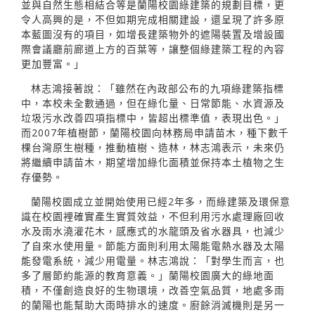
並與自然生態相結合等是蘭陽校園綠建築的規劃目標，更
令人高興的是，不但如期完成相關建設，還呈現了許多原
本藍圖沒有的項目，如增長建築物外的遮陽裝置及增設國
際會議廳前廊道上方的百葉等，讓整個綠建築工程的內容
更加豐富。」
林志鴻接著說：「雖然在內政部公布的九項綠建築指標
中，本校未全數通過，但在綠化量、日常節能、水資源及
垃圾污水改善四項指標中，皆超出標準值，表現出色。」
而2007年植樹節，蘭陽校園向林務局申請苗木，種下數千
棵台灣原生樹種，推動植樹、造林，林志鴻表示，未來仍
將繼續申請苗木，期望增加綠化面積並保持本土植物之生
存優勢。
蘭陽校園成立並開始使用已經2年多，而綠建築及環保意
識在校園裡確實產生實質效益，不但利用污水處理廠回收
水及雨水澆灌花木，感應式的水龍頭及省水器具，也減少
了自來水使用量。節能方面則利用太陽能電熱水器及太陽
能發電系統，減少用電量。林志鴻說：「對學生而言，也
多了層節約能源的教育意義。」蘭陽校園廣大的綠地面
積，不僅創造良好的生物環境，改善空氣品質，地處多雨
的蘭陽也能幫助大雨時排水的速度。廚餘消滅機則是另一