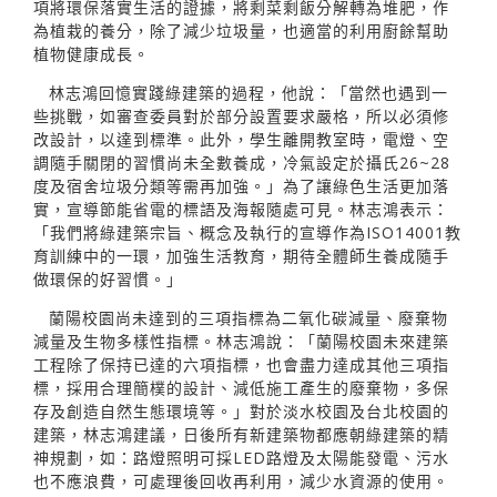
項將環保落實生活的證據，將剩菜剩飯分解轉為堆肥，作
為植栽的養分，除了減少垃圾量，也適當的利用廚餘幫助
植物健康成長。
林志鴻回憶實踐綠建築的過程，他說：「當然也遇到一
些挑戰，如審查委員對於部分設置要求嚴格，所以必須修
改設計，以達到標準。此外，學生離開教室時，電燈、空
調隨手關閉的習慣尚未全數養成，冷氣設定於攝氏26~28
度及宿舍垃圾分類等需再加強。」為了讓綠色生活更加落
實，宣導節能省電的標語及海報隨處可見。林志鴻表示：
「我們將綠建築宗旨、概念及執行的宣導作為ISO14001教
育訓練中的一環，加強生活教育，期待全體師生養成隨手
做環保的好習慣。」
蘭陽校園尚未達到的三項指標為二氧化碳減量、廢棄物
減量及生物多樣性指標。林志鴻說：「蘭陽校園未來建築
工程除了保持已達的六項指標，也會盡力達成其他三項指
標，採用合理簡樸的設計、減低施工產生的廢棄物，多保
存及創造自然生態環境等。」對於淡水校園及台北校園的
建築，林志鴻建議，日後所有新建築物都應朝綠建築的精
神規劃，如：路燈照明可採LED路燈及太陽能發電、污水
也不應浪費，可處理後回收再利用，減少水資源的使用。