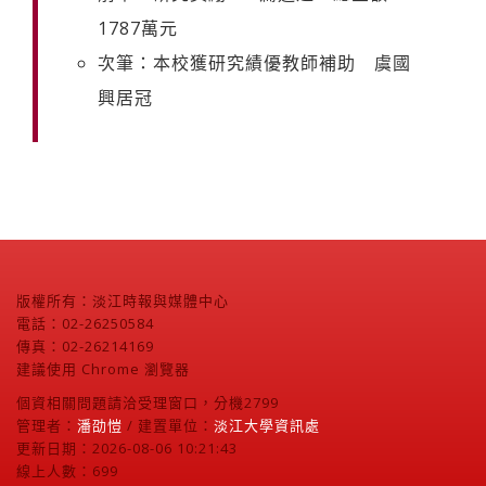
1787萬元
次筆：本校獲研究績優教師補助 虞國
興居冠
版權所有：淡江時報與媒體中心
電話：02-26250584
傳真：02-26214169
建議使用 Chrome 瀏覽器
個資相關問題請洽受理窗口，分機2799
管理者：
潘劭愷
/ 建置單位：
淡江大學資訊處
更新日期：2026-08-06 10:21:43
線上人數：699