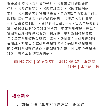
發表於本校《人文社會學刊》、《教育資料與圖書館
學》、《淡江數學》、《淡江評論》、《淡江國際研
究》、《未來研究》等期刊論文，並為前2年內發表且已出
版的原始研究論文，經審議通過者，《淡江人文社會學
刊》每篇發給1萬元，其他期刊每篇5千元，每人至多獎助3
篇。通過獎助的15位教師分別為：中文系副教授王麗華；
資圖系助理教授歐陽崇榮、賴玲玲；會計系副教授黃振
豊；法文系副教授吳錫德、梁蓉、張國蕾；日研所副教授
任燿廷、胡慶山；歐研所教授鄒忠科；美研所教授戴萬
欽；教科系教授徐新逸、副教授施如齡；師培中心教授張
雅芳；體育室副教授黃德壽。
NO.703 |
更新時間：2010-09-27 |
點閱：
1946 |
下載：
相關新聞
前筆：研究獎勵317篇通過 總金額