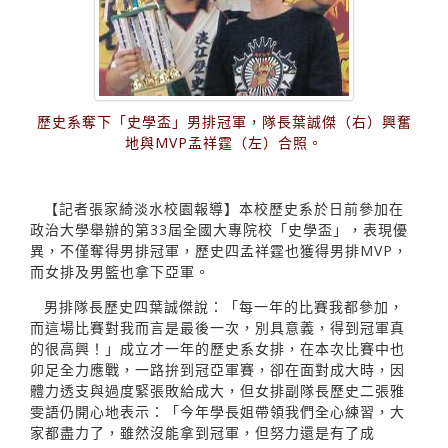
歷史系奪下「史學盃」男排冠軍，隊長葉誠傑（右）興奮
地與MVP孟祥霆（左）合照。
【記者張家綺淡水校園報導】本校歷史系於日前參加在
政治大學舉辦的第33屆全國大專院校「史學盃」，表現優
異，不僅奪得男排冠軍，歷史四孟祥霆也獲得男排MVP，
而女排及男籃也拿下亞軍。
男排隊長歷史四葉誠傑說：「每一年的比賽我都參加，
而這場比賽對我而言是最後一次，別具意義，得到冠軍真
的很高興！」成立才一年的歷史系女排，在本次比賽中也
卯足全力應戰，一路拚到冠亞軍賽，卻在面對成大時，因
體力透支與過度緊張敗給成大，但女排副隊長歷史二張雅
雯語仍開心地表示：「今年學長姐帶領我們全心練習，大
家都盡力了，雖然沒能拿到冠軍，但努力還是有了成