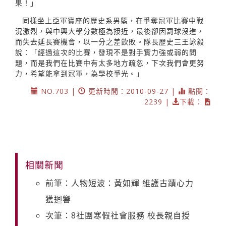
果！」
同樣坐上亞軍寶座的歷史系男籃，在爭奪冠軍比賽中戰
況激烈，與中興大學分數極為接近，最後卻因罰球沒進，
而失去延長賽機會，以一分之差飲敗。隊長歷史三王詠毅
說：「經過這次的比賽，發現不是對手實力強或弱的問
題，而是我們在比賽中有太多地方疏忽，下次我們會更努
力，希望能拿到冠軍，為學校爭光。」
NO.703 |
更新時間：2010-09-27 |
點閱：
2239 |
下載：
相關新聞
前筆：人物短波：黃如輝 維護古蹟心力
獲迴響
次筆：8社團寒假社會服務 校長親自授