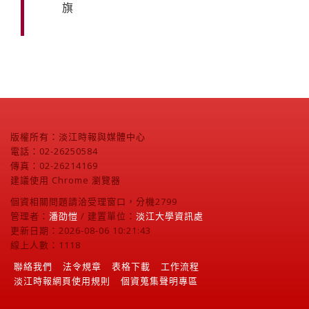
旗
版權所有：淡江時報與媒體中心
電話：02-26250584
傳真：02-26214169
建議使用 Chrome 瀏覽器
個資相關問題請洽受理窗口，分機2799
管理者：
潘劭愷
/ 建置單位：
淡江大學資訊處
更新日期：2026-08-06 10:21:43
線上人數：1118
聯絡我們
法令規章
表格下載
工作流程
淡江時報網頁使用規則
個資蒐集聲明專區