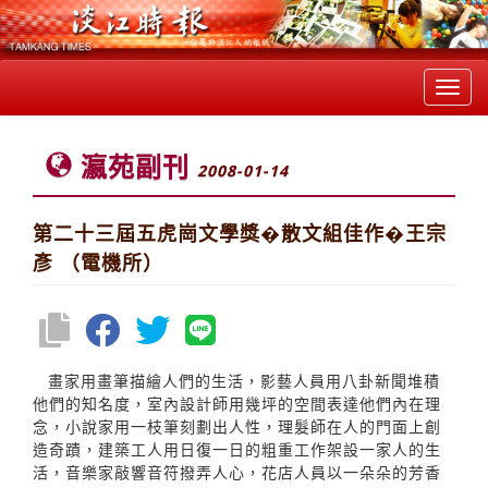
Toggl
navig
瀛苑副刊
2008-01-14
第二十三屆五虎崗文學獎�散文組佳作�王宗
彥 （電機所）
畫家用畫筆描繪人們的生活，影藝人員用八卦新聞堆積
他們的知名度，室內設計師用幾坪的空間表達他們內在理
念，小說家用一枝筆刻劃出人性，理髮師在人的門面上創
造奇蹟，建築工人用日復一日的粗重工作架設一家人的生
活，音樂家敲響音符撥弄人心，花店人員以一朵朵的芳香