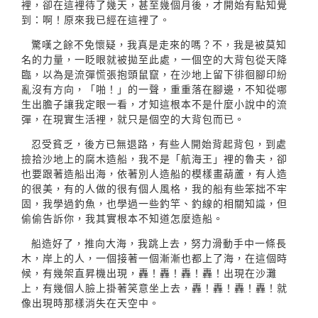
裡，卻在這裡待了幾天，甚至幾個月後，才開始有點知覺
到：啊！原來我已經在這裡了。
驚嘆之餘不免懷疑，我真是走來的嗎？不，我是被莫知
名的力量，一眨眼就被拋至此處，一個空的大背包從天降
臨，以為是流彈慌張抱頭鼠竄，在沙地上留下徘徊腳印紛
亂沒有方向，「啪！」的一聲，重重落在腳邊，不知從哪
生出膽子讓我定眼一看，才知這根本不是什麼小說中的流
彈，在現實生活裡，就只是個空的大背包而已。
忍受貧乏，後方已無退路，有些人開始背起背包，到處
撿拾沙地上的腐木造船，我不是「航海王」裡的魯夫，卻
也要跟著造船出海，依著別人造船的模樣畫葫蘆，有人造
的很美，有的人做的很有個人風格，我的船有些笨拙不牢
固，我學過釣魚，也學過一些釣竿、釣線的相關知識，但
偷偷告訴你，我其實根本不知道怎麼造船。
船造好了，推向大海，我跳上去，努力滑動手中一條長
木，岸上的人，一個接著一個漸漸也都上了海，在這個時
候，有幾架直昇機出現，轟！轟！轟！轟！出現在沙灘
上，有幾個人臉上掛著笑意坐上去，轟！轟！轟！轟！就
像出現時那樣消失在天空中。