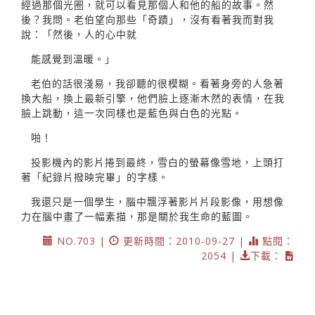
經過那個光圈，就可以看見那個人和他的船的故事。然
後？我問。老伯望向那些「奇蹟」，沒有看著我而對我
說：「然後，人的心中就
能感覺到溫暖。」
老伯的話很淺易，我卻聽的很模糊。看著身旁的人急著
換大船，換上最新引擎，他們臉上逐漸木然的表情，在我
臉上跳動，這一次同樣也是藍色與白色的光點。
啪！
投影機內的影片捲到最終，雪白的螢幕像雪地，上頭打
著「紀錄片撥映完畢」的字樣。
我還只是一個學生，腦中飄浮著影片片段影像，用想像
力在腦中畫了一幅素描，那是關於我生命的藍圖。
NO.703 |
更新時間：2010-09-27 |
點閱：
2054 |
下載：