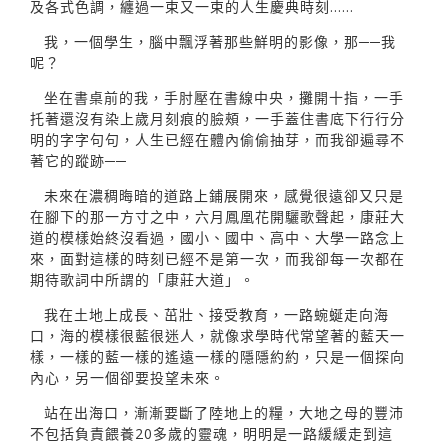
及各式色調，纏過一束又一束的人生慶典時刻……
我，一個學生，腦中飄浮著那些鮮明的影像，那──我
呢？
坐在書桌前的我，手肘壓在書線中央，攤開十指，一手
托著還沒有染上歲月刻痕的臉頰，一手蓋住書底下行行分
明的字字句句，人生已經在體內偷偷抽芽，而我卻遍尋不
著它的蹤跡──
未來在濃稠晦暗的道路上鋪展開來，感覺很遠卻又只是
在腳下的那一方寸之中，六月鳳凰花開驪歌聲起，康莊大
道的模樣始終沒看過，國小、國中、高中、大學一路念上
來，面對這樣的時刻已經不是第一次，而我卻每一次都在
期待歌詞中所謂的「康莊大道」。
我在土地上成長、茁壯、接受教育，一路蜿蜒走向海
口，海的模樣很藍很迷人，就像求學時代常望著的藍天一
樣，一樣的藍一樣的遙遠一樣的隱隱約約，只是一個探向
內心，另一個卻要投望未來。
站在出海口，漸漸要斷了陸地上的糧，大地之母的豐沛
不包括負責餵養20多歲的靈魂，明明是一路緩緩走到這