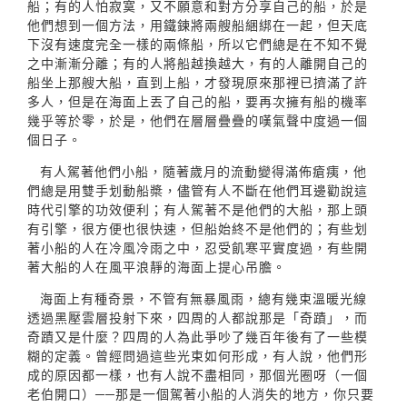
船；有的人怕寂寞，又不願意和對方分享自己的船，於是
他們想到一個方法，用鐵鍊將兩艘船綑綁在一起，但天底
下沒有速度完全一樣的兩條船，所以它們總是在不知不覺
之中漸漸分離；有的人將船越換越大，有的人離開自己的
船坐上那艘大船，直到上船，才發現原來那裡已擠滿了許
多人，但是在海面上丟了自己的船，要再次擁有船的機率
幾乎等於零，於是，他們在層層疊疊的嘆氣聲中度過一個
個日子。
有人駕著他們小船，隨著歲月的流動變得滿佈瘡痍，他
們總是用雙手划動船槳，儘管有人不斷在他們耳邊勸說這
時代引擎的功效便利；有人駕著不是他們的大船，那上頭
有引擎，很方便也很快速，但船始終不是他們的；有些划
著小船的人在冷風冷雨之中，忍受飢寒平實度過，有些開
著大船的人在風平浪靜的海面上提心吊膽。
海面上有種奇景，不管有無暴風雨，總有幾束溫暖光線
透過黑壓雲層投射下來，四周的人都說那是「奇蹟」，而
奇蹟又是什麼？四周的人為此爭吵了幾百年後有了一些模
糊的定義。曾經問過這些光束如何形成，有人說，他們形
成的原因都一樣，也有人說不盡相同，那個光圈呀（一個
老伯開口）──那是一個駕著小船的人消失的地方，你只要