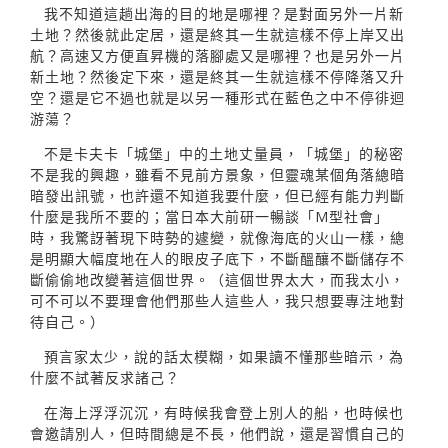
我不知道這趟出海的目的地是哪裡？是對面另外一片新
土地？然後就此定居，還是終其一生就這樣不停上岸又出
航？高速又方便直昇機的落腳處又是哪裡？也是另外一片
新土地？然後定下來，還是終其一生就這樣不停降落又升
空？還是它不過也就是以另一種形式在藍色之中不停徘迴
游蕩？
不是卡夫卡「城堡」中的土地丈量員，「城堡」的秘密
不是我的興趣，雖看不見前方景象，但靈魂某個角落總暗
暗發出訊號，也許還不知道我要什麼，但已經有能力判斷
什麼是我所不要的；當日本大前研一暢談「M型社會」
時，我驚訝著現下時勢的遽變，就像海底的火山一樣，總
是明顯大幅度地在人的眼皮子底下，不斷醞釀不斷儲存不
斷偷偷地改變著這個世界。（這個世界太大，而我太小，
可不可以不要理會他們那些人這些人，我只想要專注地對
待自己。）
預言家太少，說的話太模糊，如果讀不懂那些暗示，為
什麼不試著反求諸己？
在海上浮浮沉沉，有時候我會登上別人的船，也時候也
會邀請別人，但時間總是不長，他們說，還是習慣自己的