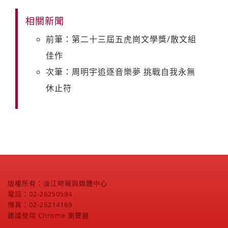
相關新聞
前筆：第二十三屆五虎崗文學獎/散文組
佳作
次筆：周明宇追逐音樂夢 挑戰自我永無
休止符
版權所有：淡江時報與媒體中心
電話：02-26250584
傳真：02-26214169
建議使用 Chrome 瀏覽器