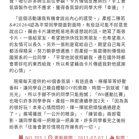
覽，吸引許多師生前往參觀。卡片傳情反應熱烈，手工香
氛袋製作也供不應求，獲得香氛袋的同學大呼「幸運」！
「這個活動讓我有機會說出內心的感受。」產經二陳若
&#20264認為平常同學間面對面時，有些話可能不好意思
說出口，藉由卡片讓她輕易地表達想說的話。她寫了兩張
卡片，一張給室友，希望她快快找到男朋友，也希望兩人
的友情可以長久，另外一張則是寫給自己，期望自己每天
都活得精采，努力朝夢想邁進！而產經一吳碧珊則傳情給
國貿系的一位同學，「平常他就很照顧我，連在國外時都
會寄好吃的東西給我，所以希望藉由卡片傳遞我對他感謝
的心情」。
現場每天提供約40個香氛袋，有迷迭香、檸檬草等紓壓
香料，讓同學自己親自體驗DIY的樂趣，時間一到就被「搶
光光」，所以手腳不快的同學只能抱憾；「Wii運動比賽」
也吸引許多同學參與，產經一林妮連續參加2天，「因為真
的很好玩！本來心情悶悶的，揮一揮就把煩惱通通趕走
了。」展場播放「一公升的眼淚」、「練習曲」兩部電
影，讓同學看得一把眼淚一把鼻涕，許多同學看完之後紛
紛表示「往後會更珍惜現在所擁有的一切。」
NO.705 |
更新時間：2011-07-07 |
點閱：