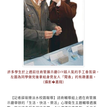
許多學生於上週前往商管展示廳DIY超人氣的手工香氛袋，
左圖為同學做完後拿給身旁友人「聞香」的有趣畫面。
（攝影�嘉翔）
【記者薛瑜臻淡水校園報導】諮商輔導組上週在商管展
示廳舉辦的「生活、快活、樂活」心理衛生主題輔導週展