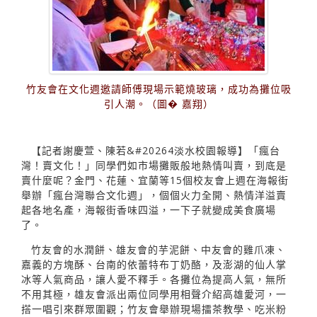
竹友會在文化週邀請師傅現場示範燒玻璃，成功為攤位吸
引人潮。（圖� 嘉翔）
【記者謝慶萱、陳若&#20264淡水校園報導】「瘋台
灣！賣文化！」同學們如市場攤販般地熱情叫賣，到底是
賣什麼呢？金門、花蓮、宜蘭等15個校友會上週在海報街
舉辦「瘋台灣聯合文化週」，個個火力全開、熱情洋溢賣
起各地名產，海報街香味四溢，一下子就變成美食廣場
了。
竹友會的水潤餅、雄友會的芋泥餅、中友會的雞爪凍、
嘉義的方塊酥、台南的依蕾特布丁奶酪，及澎湖的仙人掌
冰等人氣商品，讓人愛不釋手。各攤位為提高人氣，無所
不用其極，雄友會派出兩位同學用相聲介紹高雄愛河，一
搭一唱引來群眾圍觀；竹友會舉辦現場擂茶教學、吃米粉