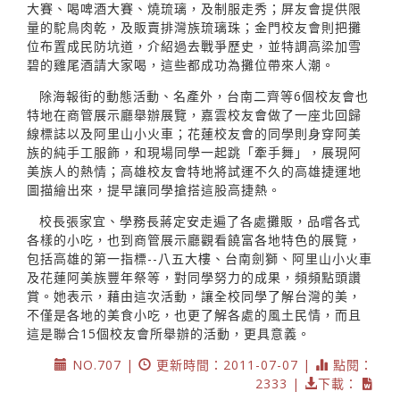
大賽、喝啤酒大賽、燒琉璃，及制服走秀；屏友會提供限
量的駝鳥肉乾，及販賣排灣族琉璃珠；金門校友會則把攤
位布置成民防坑道，介紹過去戰爭歷史，並特調高梁加雪
碧的雞尾酒請大家喝，這些都成功為攤位帶來人潮。
除海報街的動態活動、名產外，台南二齊等6個校友會也
特地在商管展示廳舉辦展覽，嘉雲校友會做了一座北回歸
線標誌以及阿里山小火車；花蓮校友會的同學則身穿阿美
族的純手工服飾，和現場同學一起跳「牽手舞」，展現阿
美族人的熱情；高雄校友會特地將試運不久的高雄捷運地
圖描繪出來，提早讓同學搶搭這股高捷熱。
校長張家宜、學務長蔣定安走遍了各處攤販，品嚐各式
各樣的小吃，也到商管展示廳觀看饒富各地特色的展覽，
包括高雄的第一指標--八五大樓、台南劍獅、阿里山小火車
及花蓮阿美族豐年祭等，對同學努力的成果，頻頻點頭讚
賞。她表示，藉由這次活動，讓全校同學了解台灣的美，
不僅是各地的美食小吃，也更了解各處的風土民情，而且
這是聯合15個校友會所舉辦的活動，更具意義。
NO.707 |
更新時間：2011-07-07 |
點閱：
2333 |
下載：