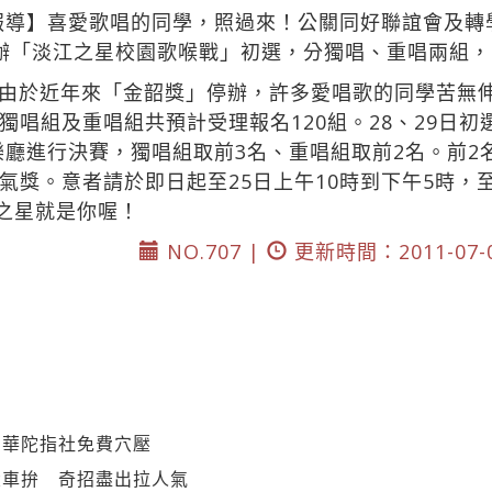
園報導】喜愛歌唱的同學，照過來！公關同好聯誼會及轉學
辦「淡江之星校園歌喉戰」初選，分獨唱、重唱兩組，
由於近年來「金韶獎」停辦，許多愛唱歌的同學苦無
唱組及重唱組共預計受理報名120組。28、29日初
樂廳進行決賽，獨唱組取前3名、重唱組取前2名。前2名將
氣獎。意者請於即日起至25日上午10時到下午5時，
日之星就是你喔！
NO.707 |
更新時間：2011-07-
？華陀指社免費穴壓
大車拚 奇招盡出拉人氣