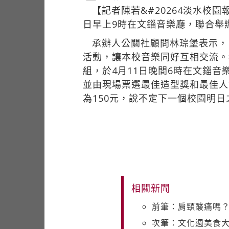
【記者陳若&#20264淡水校
日早上9時在文錙音樂廳，聯合舉
承辦人公關社顧問林琮堡表示，
活動，讓本校音樂同好互相交流。獨
組，於4月11日晚間6時在文錙音
並由現場票選最佳造型獎和最佳人
為150元，說不定下一個校園明
相關新聞
前筆：肩頸酸痛嗎
次筆：文化週美食