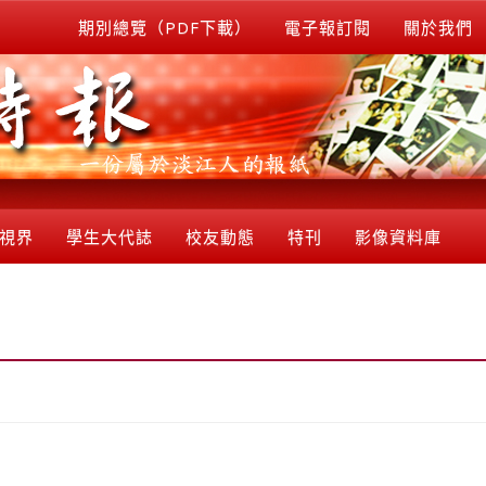
期別總覽（PDF下載）
電子報訂閱
關於我們
視界
學生大代誌
校友動態
特刊
影像資料庫