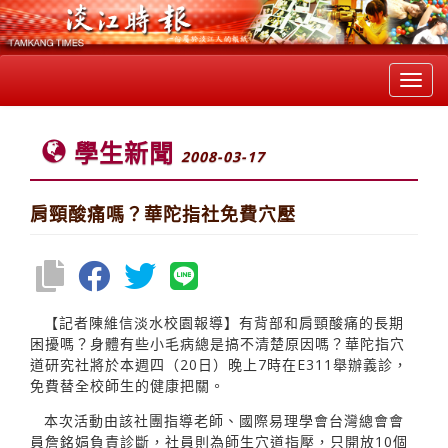
Toggl
navig
學生新聞
2008-03-17
肩頸酸痛嗎？華陀指社免費穴壓
【記者陳維信淡水校園報導】有背部和肩頸酸痛的長期
困擾嗎？身體有些小毛病總是搞不清楚原因嗎？華陀指穴
道研究社將於本週四（20日）晚上7時在E311舉辦義診，
免費替全校師生的健康把關。
本次活動由該社團指導老師、國際易理學會台灣總會會
員詹銘娟負責診斷，社員則為師生穴道指壓，只開放10個