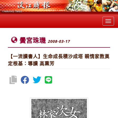
Toggl
navig
黌宮珠璣
2008-03-17
【一流讀書人】生命成長積沙成塔 親情家教奠
定根基：導讀 高熏芳