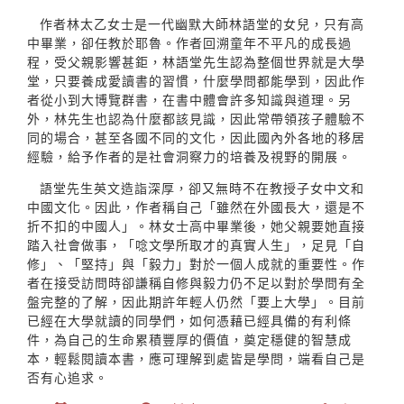
作者林太乙女士是一代幽默大師林語堂的女兒，只有高
中畢業，卻任教於耶魯。作者回溯童年不平凡的成長過
程，受父親影響甚鉅，林語堂先生認為整個世界就是大學
堂，只要養成愛讀書的習慣，什麼學問都能學到，因此作
者從小到大博覽群書，在書中體會許多知識與道理。另
外，林先生也認為什麼都該見識，因此常帶領孩子體驗不
同的場合，甚至各國不同的文化，因此國內外各地的移居
經驗，給予作者的是社會洞察力的培養及視野的開展。
語堂先生英文造詣深厚，卻又無時不在教授子女中文和
中國文化。因此，作者稱自己「雖然在外國長大，還是不
折不扣的中國人」。林女士高中畢業後，她父親要她直接
踏入社會做事，「唸文學所取才的真實人生」，足見「自
修」、「堅持」與「毅力」對於一個人成就的重要性。作
者在接受訪問時卻謙稱自修與毅力仍不足以對於學問有全
盤完整的了解，因此期許年輕人仍然「要上大學」。目前
已經在大學就讀的同學們，如何憑藉已經具備的有利條
件，為自己的生命累積豐厚的價值，奠定穩健的智慧成
本，輕鬆閱讀本書，應可理解到處皆是學問，端看自己是
否有心追求。