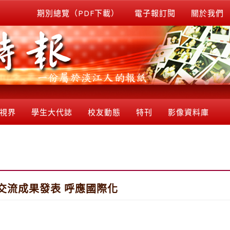
期別總覽（PDF下載）
電子報訂閱
關於我們
視界
學生大代誌
校友動態
特刊
影像資料庫
交流成果發表 呼應國際化