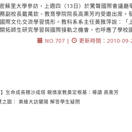
密蘇里大學參訪，上週四（13日）於驚聲國際會議廳
務副校長戴萬欽、教育學院院長高熏芳均受邀出席。
國際文化交流學習情形。教科系系主任黃雅萍說：「
開拓師生研究學習與國際接軌之機會，也呼應了學校
NO.707 |
更新時間：2010-09-
】生命成長積沙成塔 親情家教奠定根基：導讀 高熏芳
慧之園： 美維大訪蘭陽 解答學生疑問