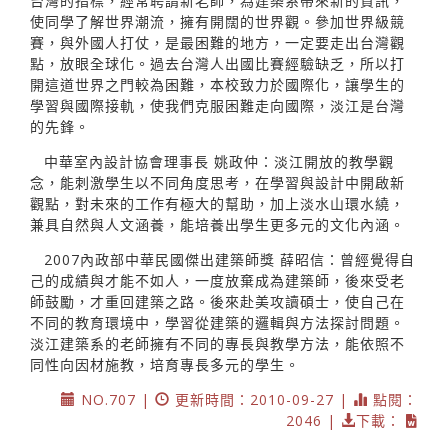
台灣的指標，經常聘請新老師，為建築系帶來新的資訊，
使同學了解世界潮流，擁有開闊的世界觀。參加世界級競
賽，與外國人打仗，是最困難的地方，一定要走出台灣觀
點，放眼全球化。過去台灣人出國比賽經驗缺乏，所以打
開這道世界之門較為困難，本校致力於國際化，讓學生的
學習與國際接軌，使我們克服困難走向國際，淡江是台灣
的先鋒。
中華室內設計協會理事長 姚政仲：淡江開放的教學觀
念，能刺激學生以不同角度思考，在學習與設計中開啟新
觀點，對未來的工作有極大的幫助，加上淡水山環水繞，
兼具自然與人文涵養，能培養出學生更多元的文化內涵。
2007內政部中華民國傑出建築師獎 薛昭信：曾經覺得自
己的成績與才能不如人，一度放棄成為建築師，後來受老
師鼓勵，才重回建築之路。後來赴美攻讀碩士，使自己在
不同的教育環境中，學習從建築的邏輯與方法探討問題。
淡江建築系的老師擁有不同的專長與教學方法，能依照不
同性向因材施教，培育專長多元的學生。
NO.707 |
更新時間：2010-09-27 |
點閱：
2046 |
下載：