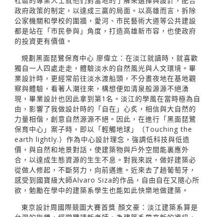
社區的專業人士就他們對當地的了解來選擇與設計，配合
政府政策的制定，以達成三贏的局面。以高雄而言，拆除
公家機關和學校的圍牆，愛河、市民藝術大道等公共建設
都是站在「市民參與」角度，打造高雄新市容，也使政府
的投資更有價值。
規劃黑面琵鷺保育中心 廖偉立：在淡江就讀時，就喜歡
獨自一人四處走走，體驗淡水的自然風光與人文環境。畢
業設計時，更經常前往淡水渡船頭，不分晝夜地在基地觀
察與體驗，看著人潮往來，構想便如清泉般源源不絕湧
現，畢業設計也因此拿到第1名。淡江的學風在當時極為自
由，影響了我做設計時的「自在」心炙，相信與大自然的
力量相偕，創意自然源源不絕。因此，在進行「黑面琵鷺
保育中心」案子時，即以「輕觸地球」（Touching the
earth lightly.）作為中心設計理念，強調低科技與低造
價，與自然和地景對話，使建築物與戶外空間能裏應外
合，以達成生態資源的生生不息。對我來說，做好建築必
從做人修起，不斷努力，向前邁進。近來去了趟葡萄牙，
感受到國寶級大師Alvaro Siza的作品，自由自在又隨心所
欲，勉勵在學中的建築系學生也能如此快樂地做建築。
東京設計周國際競圖大賽首獎 顏文豪：淡江建築系算是