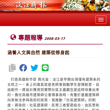
Toggl
navig
專題報導
2008-03-17
涵養人文與自然 建築從修身起
打造高雄新市容 周光宙：淡江是早期台灣僅有建築系的
五校之一，系上的風氣就是老師會鼓勵學生發揮創意、自
由創作，將設計應用到實際社區主義觀念是這時培養出來
的。擔任高雄市建築師公會理事長時，有鑒於基層建築師
向來無法參與政府的政策，我推動「社區建築師」的制
度，將政府、社區建築師、民眾三者緊密結合，由民眾和