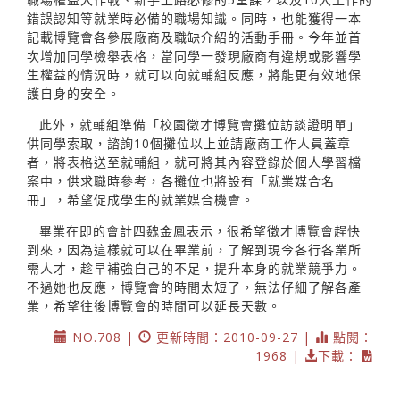
錯誤認知等就業時必備的職場知識。同時，也能獲得一本
記載博覽會各參展廠商及職缺介紹的活動手冊。今年並首
次增加同學檢舉表格，當同學一發現廠商有違規或影響學
生權益的情況時，就可以向就輔組反應，將能更有效地保
護自身的安全。
此外，就輔組準備「校園徵才博覽會攤位訪談證明單」
供同學索取，諮詢10個攤位以上並請廠商工作人員蓋章
者，將表格送至就輔組，就可將其內容登錄於個人學習檔
案中，供求職時參考，各攤位也將設有「就業媒合名
冊」，希望促成學生的就業媒合機會。
畢業在即的會計四魏金鳳表示，很希望徵才博覽會趕快
到來，因為這樣就可以在畢業前，了解到現今各行各業所
需人才，趁早補強自己的不足，提升本身的就業競爭力。
不過她也反應，博覽會的時間太短了，無法仔細了解各產
業，希望往後博覽會的時間可以延長天數。
NO.708 |
更新時間：2010-09-27 |
點閱：
1968 |
下載：