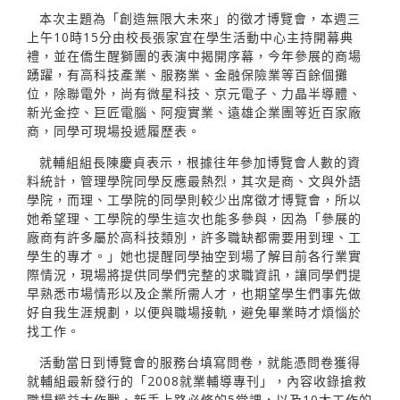
本次主題為「創造無限大未來」的徵才博覽會，本週三
上午10時15分由校長張家宜在學生活動中心主持開幕典
禮，並在僑生醒獅團的表演中揭開序幕，今年參展的商場
踴躍，有高科技產業、服務業、金融保險業等百餘個攤
位，除聯電外，尚有微星科技、京元電子、力晶半導體、
新光金控、巨匠電腦、阿瘦實業、遠雄企業團等近百家廠
商，同學可現場投遞履歷表。
就輔組組長陳慶貞表示，根據往年參加博覽會人數的資
料統計，管理學院同學反應最熱烈，其次是商、文與外語
學院，而理、工學院的同學則較少出席徵才博覽會，所以
她希望理、工學院的學生這次也能多參與，因為「參展的
廠商有許多屬於高科技類別，許多職缺都需要用到理、工
學生的專才。」她也提醒同學抽空到場了解目前各行業實
際情況，現場將提供同學們完整的求職資訊，讓同學們提
早熟悉市場情形以及企業所需人才，也期望學生們事先做
好自我生涯規劃，以便與職場接軌，避免畢業時才煩惱於
找工作。
活動當日到博覽會的服務台填寫問卷，就能憑問卷獲得
就輔組最新發行的「2008就業輔導專刊」，內容收錄搶救
職場權益大作戰、新手上路必修的5堂課，以及10大工作的