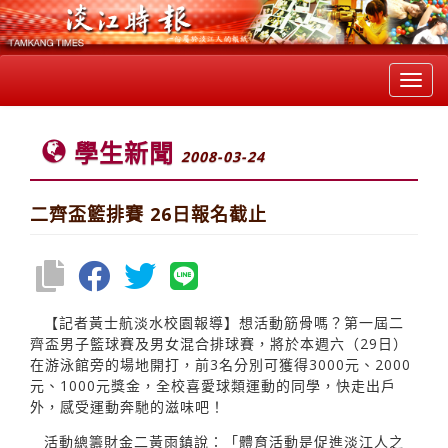
Toggl
navig
學生新聞
2008-03-24
二齊盃籃排賽 26日報名截止
【記者黃士航淡水校園報導】想活動筋骨嗎？第一屆二
齊盃男子籃球賽及男女混合排球賽，將於本週六（29日）
在游泳館旁的場地開打，前3名分別可獲得3000元、2000
元、1000元獎金，全校喜愛球類運動的同學，快走出戶
外，感受運動奔馳的滋味吧！
活動總籌財金二黃雨鎮說：「體育活動是促進淡江人之