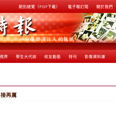
期別總覽（PDF下載）
電子報訂閱
關於我們
視界
學生大代誌
校友動態
特刊
影像資料庫
再接再厲