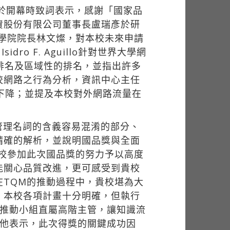
宜於開幕時致詞表示，感謝「國家品
資股份有限公司董事長盧瑞彥於研
學院院長林文燦，對本校未來申請
o F. Aguillo針對世界大學網
排名及區域性的排名，並指出許多
校網路之行為分析，資訊中心主任
下降；並提及本校對外網路流量在
管理名詞的含義容易混淆的部分、
精確的解析，並說明國品獎與全面
校參加此次國品獎的努力予以高度
能關心品質改進，更可感受到貴校
TQM的推動過程中，貴校堪為大
，本校各項計畫十分明確，但執行
立推動小組直屬高階主管，讓知識流
，他表示，此次得獎的關鍵成功因