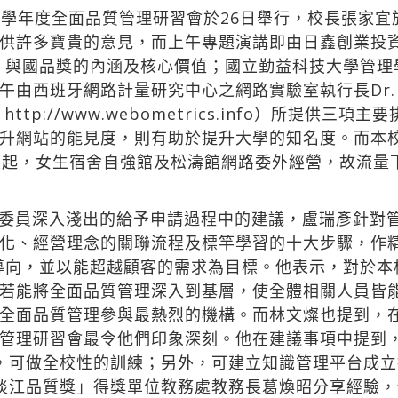
6學年度全面品質管理研習會於26日舉行，校長張家
供許多寶貴的意見，而上午專題演講即由日鑫創業投
）與國品獎的內涵及核心價值；國立勤益科技大學管理
班牙網路計量研究中心之網路實驗室執行長Dr. Isidr
（
http://www.webometrics.info
）所提供三項主要
升網站的能見度，則有助於提升大學的知名度。而本
度起，女生宿舍自強館及松濤館網路委外經營，故流量
委員深入淺出的給予申請過程中的建議，盧瑞彥針對
化、經營理念的關聯流程及標竿學習的十大步驟，作
導向，並以能超越顧客的需求為目標。他表示，對於本
若能將全面品質管理深入到基層，使全體相關人員皆
全面品質管理參與最熱烈的機構。而林文燦也提到，在
管理研習會最令他們印象深刻。他在建議事項中提到
，可做全校性的訓練；另外，可建立知識管理平台成
淡江品質獎」得獎單位教務處教務長葛煥昭分享經驗