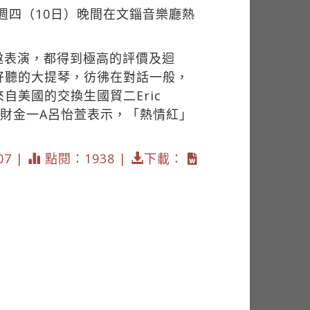
週四（10日）晚間在文錙音樂廳熱
邀表演，都得到極高的評價及迴
好聽的大提琴，彷彿在對話一般，
美國的交換生國貿二Eric
，仍情緒激動的財金一A呂怡萱表示，「熱情紅」
07 |
點閱：1938 |
下載：