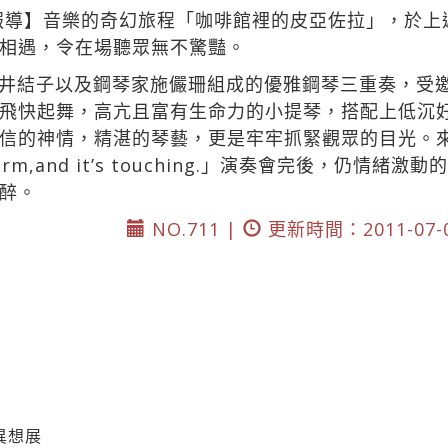
園報導】音樂的奇幻旅程「咖啡館裡的皮亞佐拉」，於上
相遇，令在場聽眾無不驚豔。
井結子以及鋼琴家施儼珊組成的優雅鋼琴三重奏，受
飛快起舞，高亢且富有生命力的小提琴，搭配上低沉
信的神情，精湛的琴藝，更是牢牢抓緊觀眾的目光。來自
y perform,and it’s touching.」演奏會完後
醉。
NO.711 |
更新時間：2011-07-
異想展