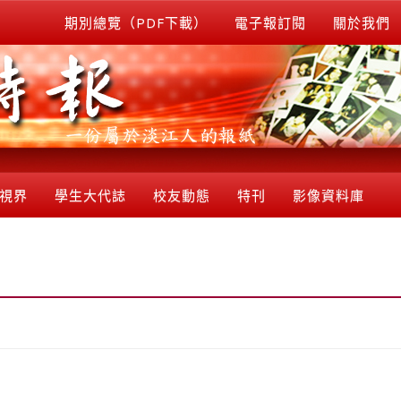
期別總覽（PDF下載）
電子報訂閱
關於我們
視界
學生大代誌
校友動態
特刊
影像資料庫