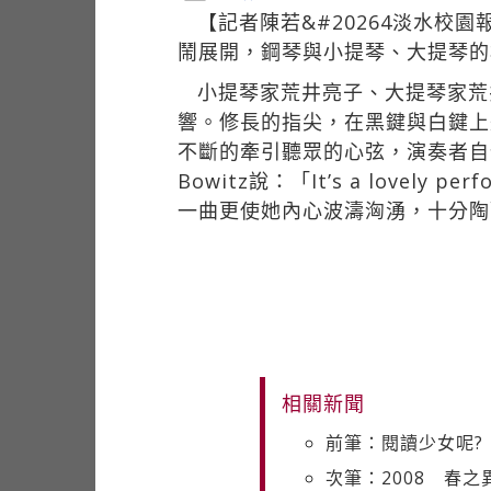
【記者陳若&#20264淡水校
鬧展開，鋼琴與小提琴、大提琴的
小提琴家荒井亮子、大提琴家荒
響。修長的指尖，在黑鍵與白鍵上
不斷的牽引聽眾的心弦，演奏者自
Bowitz說：「It’s a lovel
一曲更使她內心波濤洶湧，十分陶
相關新聞
前筆：閱讀少女呢?
次筆：2008 春之