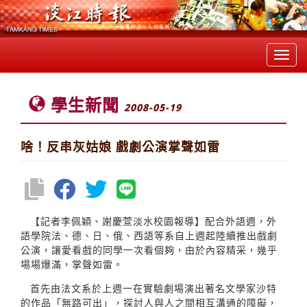
Toggl
navig
學生新聞
2008-05-19
啥！反串灰姑娘 戲劇公演掌聲如雷
【記者李佩穎、謝慶萱淡水校園報導】配合外語週，外
語學院法、德、日、俄、西語等系自上週起陸續推出戲劇
公演，讓愛看戲的同學一次看個夠，由於內容精采，幾乎
場場爆滿，掌聲如雷。
首先由法文系於上週一在實驗劇場演出著名文學家沙特
的作品「無路可出」，探討人與人之間相互溝通的障礙，