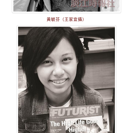
黃毓芬（王家宜攝）