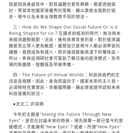
就是因為身處其中，對其議題也更有興趣。期望透過探
討，學習其他國家值優秀的策略，藉以激發出我對於過
去、現今以及未來台灣教育不同的想法。
三、How do We Shape Our Social Future:Or is it
Being Shaped for Us？在講求拚經濟的時代，無法與未
來經濟趨勢脫節，況且，擁有商業背景的我，對於經濟議
題甚至比常人更為敏感，儘管這已是現今人都必須學習的
課題。我想成為有錢人，而非通貨膨脹高漲下的犧牲品，
所以，參與這項研討會可幫助了解日後的經濟模式，及市
場的新趨勢，提醒我及早做準備。
四、The Future of Virtual Worlds：科技與我們的生
活息息相關，因此，身為知識份子，國家未來的主人翁，
必須時時充實資訊，培養國際觀，藉此使我提早認知未來
科技發展的狀況。
●法文二 許潔婷
今年的主題是”Seeing the Future Through New
Eyes”，是否在討論未來的時候，得先拋棄一部分當今的思
維模式，才能擁有”New Eyes”？或者，所謂”New Eyes”
其實就是我們，涉世未深，還沒有一套通盤的認知，才是