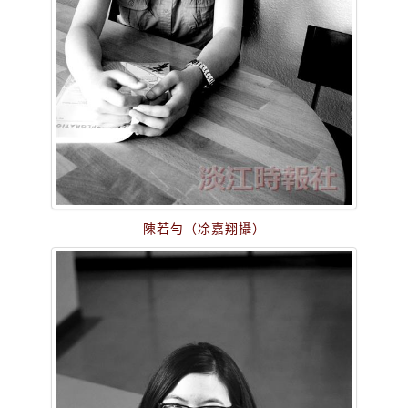
陳若勻（凃嘉翔攝）