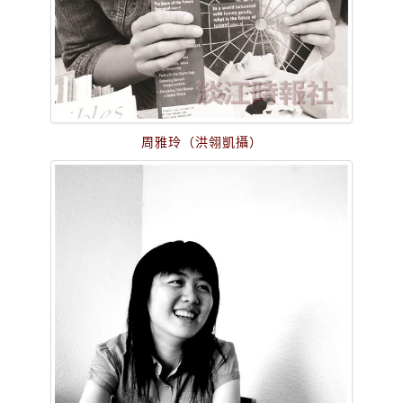
周雅玲（洪翎凱攝）