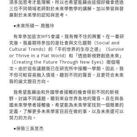
須多加思考才能理解，所以也希望能藉由這個好機會透過
三位不同領域老師對於未來學教學的講解，加以學習與發
展對於未來學的認知與思考。
●未來所碩一 周雅玲
有幸參加這次WFS會議，我有掩不住的興奮。在一番研
究後，我最期待參加的是社會與文化趨勢（Social and
Cultural Trends）的「平的世界的生存之道」（Survive
or Thrive in a Flat World）和「透過新視野創造未來」
（Creating the Future Through New Eyes）兩個場
次。由於這些議題我已在研究所中接觸一學期，因此，我
不但可較容易融入情境，聽到不同的聲音，且更符合未來
我的論文題目方向。
我希望能藉由和外國學者接觸的機會得到不同的新視
野，討論不同議題，聽到來自世界各地的聲音。且在與各
國未來學學者接觸後，希望能為未來學家找到一個簡單的
定義，了解更多未來學家目前在做的事，以及未來還可以
努力的方向。
●保險三吳昱杰