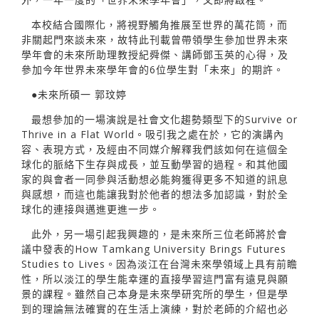
本校結合國際化，將視野觸角推展至世界的萬花筒，而
非關起門來談未來，故特此刊載曾帶領學生參加世界未來
學年會的未來所助理教授紀舜傑、講師鄧玉英的心得，及
參加今年世界未來學年會的6位學生對「未來」的期許。
●未來所碩一 郭玟婷
最想參加的一場演說是社會文化趨勢類型下的Survive or
Thrive in a Flat World。吸引我之處在於，它的演講內
容、表現方式，及經由不同媒介解釋我們該如何在這個全
球化的脈絡下生存與成長，並互動學習的過程。和其他國
家的與會者一同參與活動想必能夠獲得更多不知道的訊息
與感想，而這也能讓我對於他者的想法多加認識，對於全
球化的連接與邁進更進一步。
此外，另一場引起我興趣的，是未來所三位老師將於會
議中發表的How Tamkang University Brings Futures
Studies to Lives。因為淡江在台灣未來學領域上具有前瞻
性，所以淡江的學生能幸運的直接學習這門富有遠見與願
景的課程。雖然自己本身是未來學研究所的學生，但是學
到的理論無法確實的在生活上演練，對於老師的介紹也必