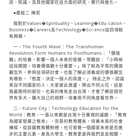
訊、知識，及其他國家在這方面的研究、實行與進化。
●產經二 陳若
我對於Values�Spirituality、Learning�Edu-cation、
Business�Careers及Technology�Sci-ence這四項較
有興趣。
一、The Fourth Wave：The Transhoman
Revolution,Form Humans to Posthumans：「價值
觀」的培養，影響一個人未來的發展。常聽說：「小時候
這段期間，培養價值觀十分重要。」除了較為平常的價值
觀念外，參與這項研討會，也能了解必須養成的價值觀念
有哪些，「態度，決定一個人的高度。」 除此之外，認識
來自不同國家的人，大家彼此激盪，擦出不同火花，這是
我最期待的部份。也真的唯有走出台灣，才會了解這個世
界有多大，擴大自己的視野，培養用不同角度看世界。
二、Future City：Technology Education for the
World：教育，一直以來都是台灣十分重視的議題，「教育
為國家發展之根本」，完善的教育體系，培養未來的社會
棟樑，從該國教育體制裡，也可發覺一個國家未來是否進
步的主要元素。身為大學生，教育更是與我們息息相關，