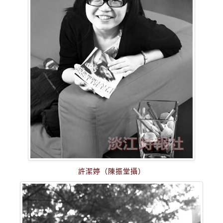
許潔婷（陳振堂攝）