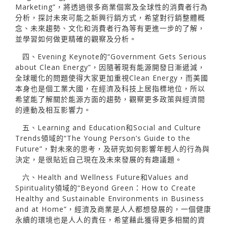
Marketing”，將透過很多商業個案及全球性的消費者行為
分析，探討未來可能之新興行銷方式，希望對行銷整體概
念、未來趨勢、文化和消費者行為等有更進一步的了解，
並學習如何做更精確的觀察及分析。
四、Evening Keynote的“Government Gets Serious
about Clean Energy”，因隨著現有能源開發日漸遞減，
全球暖化的問題使得大家更加重視Clean Energy，而美國
本身也是個工業大國，在經濟及科技上居指標地位，所以
希望能了解關於能源方面的趨勢，觀察更多政策與經濟間
的連動及相互影響力。
五、Learning and Education和Social and Culture
Trends領域的“The Young Person’s Guide to the
Future”，對未來的思考，及研究如何影響年輕人的行為與
決定，是很貼近自己現在及未來發展的有趣議題。
六、Health and Wellness Future和Values and
Spirituality領域的“Beyond Green：How to Create
Healthy and Sustainable Environments in Business
and at Home”，經濟及商業是人人都想發展的，一個健康
永續的環境也是人人的責任，希望藉此獲得更多相關的資