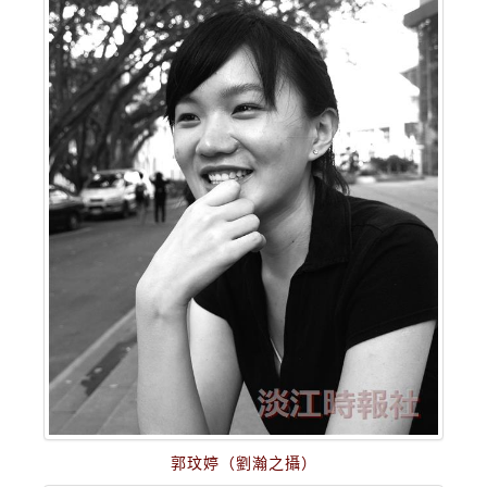
郭玟婷（劉瀚之攝）