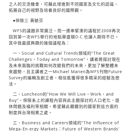
之人的交流機會，可藉此增進對不同國家及文化的認識，
拓展自己的視野及培養良好的國際觀。
●保險三 黃毓芬
WFS的議題非常廣泛，而一連串緊湊的議程於2008再次
回到第一次WFS舉行的地點華盛頓D.C.也讓人期待不已。
其中我最感興趣的幾個議程為：
一、Social and Cultural Trends領域的“The Great
Challenges，Today and Tomorrow”，講者將探討現在
及未來面臨的挑戰如何改變我們的未來，更加了解整體未
來趨勢，且主講者之一Michael Marien為WFS刊物Future
Survey的編輯及創立者，相信能獲得很多精采的經驗及想
法。
二、Luncheon的“How We Will Live，Work，and
Buy”，保險系上的課程內容與此主題探討的人口老化、退
休問題及福利等相關，希望藉此聽聽別的國家對這方面的
制度與台灣相異之處。
三、Business and Careers領域的“The Influence of
Mega-En-ergy Markets：Future of Western Brands’