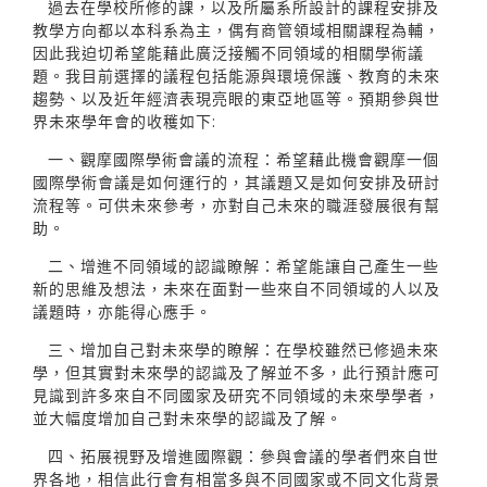
過去在學校所修的課，以及所屬系所設計的課程安排及
教學方向都以本科系為主，偶有商管領域相關課程為輔，
因此我迫切希望能藉此廣泛接觸不同領域的相關學術議
題。我目前選擇的議程包括能源與環境保護、教育的未來
趨勢、以及近年經濟表現亮眼的東亞地區等。預期參與世
界未來學年會的收穫如下:
一、觀摩國際學術會議的流程：希望藉此機會觀摩一個
國際學術會議是如何運行的，其議題又是如何安排及研討
流程等。可供未來參考，亦對自己未來的職涯發展很有幫
助。
二、增進不同領域的認識瞭解：希望能讓自己產生一些
新的思維及想法，未來在面對一些來自不同領域的人以及
議題時，亦能得心應手。
三、增加自己對未來學的瞭解：在學校雖然已修過未來
學，但其實對未來學的認識及了解並不多，此行預計應可
見識到許多來自不同國家及研究不同領域的未來學學者，
並大幅度增加自己對未來學的認識及了解。
四、拓展視野及增進國際觀：參與會議的學者們來自世
界各地，相信此行會有相當多與不同國家或不同文化背景