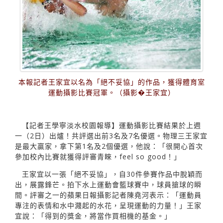
本報記者王家宜以名為「絕不妥協」的作品，獲得體育室
運動攝影比賽冠軍。（攝影�王家宜）
【記者王學寧淡水校園報導】運動攝影比賽結果於上週
一（2日）出爐！共評選出前3名及7名優選。物理三王家宜
是最大贏家，拿下第1名及2個優選，他說：「很開心首次
參加校內比賽就獲得評審青睞，feel so good！」
王家宜以一張「絕不妥協」，自30件參賽作品中脫穎而
出，展露鋒芒。拍下水上運動會籃球賽中，球員搶球的瞬
間。評審之一的蘋果日報攝影記者陳堯河表示：「運動員
專注的表情和水中濺起的水花，呈現運動的力量！」王家
宜說：「得到的獎金，將當作買相機的基金。」