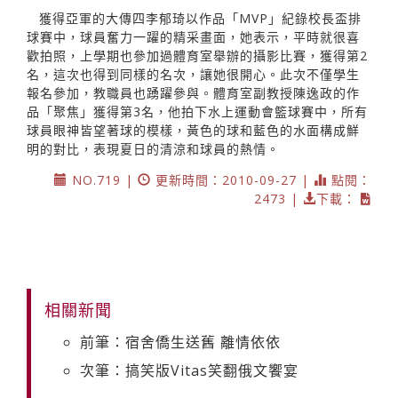
獲得亞軍的大傳四李郁琦以作品「MVP」紀錄校長盃排
球賽中，球員奮力一躍的精采畫面，她表示，平時就很喜
歡拍照，上學期也參加過體育室舉辦的攝影比賽，獲得第2
名，這次也得到同樣的名次，讓她很開心。此次不僅學生
報名參加，教職員也踴躍參與。體育室副教授陳逸政的作
品「聚焦」獲得第3名，他拍下水上運動會籃球賽中，所有
球員眼神皆望著球的模樣，黃色的球和藍色的水面構成鮮
明的對比，表現夏日的清涼和球員的熱情。
NO.719 |
更新時間：2010-09-27 |
點閱：
2473 |
下載：
相關新聞
前筆：宿舍僑生送舊 離情依依
次筆：搞笑版Vitas笑翻俄文饗宴