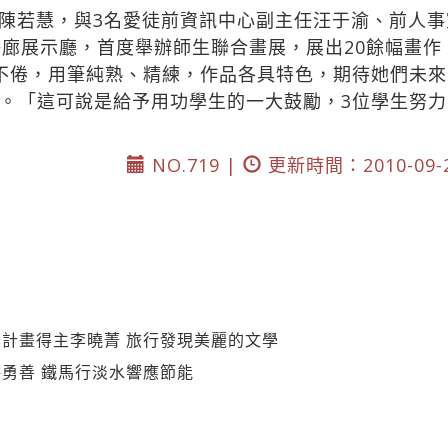
陳若慧，與3名愛徒前資訊中心副主任汪于渝、前人
藝廊展示廳，首度舉辦師生聯合畫展，展出20餘幅畫
不倦，用筆純熟、精練，作品各具特色，期待她們未
。「這可說是給予用功學生的一大鼓勵，3位學生努力
NO.719 |
更新時間：2010-09-
計畫得主李曉菁 旅行發現美麗的文學
勇善 鐵馬行淡水響應節能