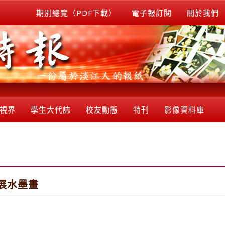
期別總覽（PDF下載）
電子報訂閱
關於我們
視界
學生大代誌
校友動態
特刊
影像資料庫
展水墨畫