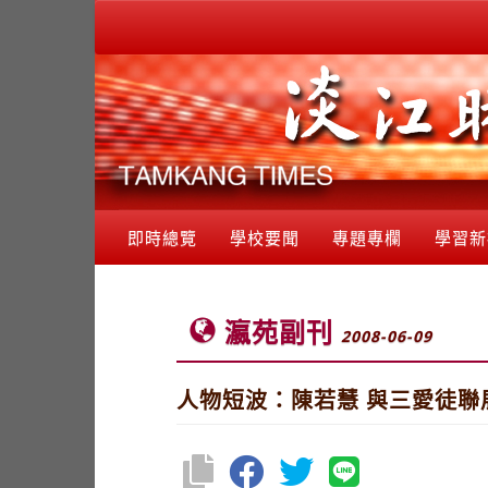
即時總覽
學校要聞
專題專欄
學習新
瀛苑副刊
2008-06-09
人物短波：陳若慧 與三愛徒聯