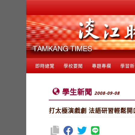
即時總覽
學校要聞
專題專欄
學習新
學生新聞
2008-09-08
打太極演戲劇 法語研習輕鬆開