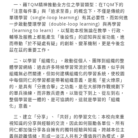
一、藉TQM精神推動全方位之學習類型：在TQM下的
「注意每件事」與「追求至善」的概念下，不僅是傳統的
單環學習（single-loop learning）有其必要性，而如何進
一步啟動雙環學習（double-loop learning）與再學習
（learning to learn），以幫助本校無論在教學、行政、
輔導及服務上都能產生「後設性」的認知與反省功能，進
而帶動「於不疑處有疑」的創新、變革機制，更是今後念
茲在茲的重要工作。
二、以學習「組織化」，啟動從個人、團隊到組織的整
體學習網絡：過去許多時候學習常流於個人事務，似乎與
組織無必然關連，但如何建構組織化的學習系統，使校園
中每個同仁的學習都是帶著組織意義，是能「星火燎原」
的，是具有「分進合擊」之功能，是在大部隊作戰規劃下
的單兵操練，而非散兵遊勇，以致從下到上、從左到右，
整個學習是一體的、是可協調的，這就是學習的「組織
化」意義。
三、建立「分享」、「共好」的學習文化：本校向來重
視知識的分享與經驗的交流，因此如何鼓勵各單位、所有
同仁都加強分享各自擁有的獨特經驗與知識，跨越本位主
義與疏離情緒，形成一淡江人共有之價值與行為模式，是