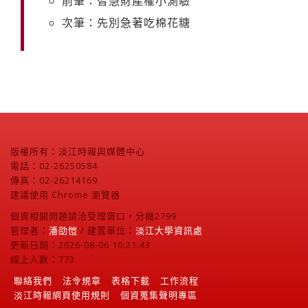
前筆：智慧財產權小測驗
次筆：先別急著吃棉花糖
版權所有：淡江時報與媒體中心
電話：02-26250584
傳真：02-26214169
建議使用 Chrome 瀏覽器
個資相關問題請洽受理窗口，分機2799
管理者：
潘劭愷
/ 建置單位：
淡江大學資訊處
更新日期：2026-08-06 10:21:43
線上人數：773
聯絡我們
法令規章
表格下載
工作流程
淡江時報網頁使用規則
個資蒐集聲明專區