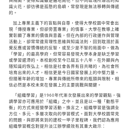
與隔閡，使得知識雖是遍地開花，但不同區塊所爆出的知
識火花，卻彷彿是孤懸的島嶼，常發現是無法移轉與傳遞
的。
加上專業主義下的盲點與自尊，使得大學校園中常會出
現「傳授專業，但卻旁置專業」的情事，大學在教導上確
實彰顯了專業的價值與意義，但在內部的行政運作與管理
活動上，卻常常違背理性思維與知識法則，回到耽溺於直
覺反應或習慣傳統的反智，或至少是不智的局面中。做為
「學習」的最高學府，但常容易發現大學本身是缺乏學習
或學習遲滯的。本校創校至今已屆五十八年，在外顯與內
隱知識的恢弘上，相信是社會各界有目共睹的，為社會所
培育出來的人才，相信更是今日國家發展上的中堅力量。
但隨著年齡的增加，專業與傳統所帶來的瓶頸與限制，相
信必然是本校未來在發展上的主要挑戰與關鍵。
「組織學習」是1960年代漸次發展出來的學習觀點，強
調學習亦可應用於「組織」之中，並且是以一種「動態平
衡」的方式來經營學習活動，換言之，組織學習是強調全
方位、多元、多層次取向的學習模式。面對大學校園常見
的問題，與即將來到的建校一甲子里程碑，我們認為應用
組織學習概念對提升淡江辦學績效有其重大啟示：