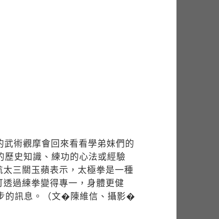
的武術觀摩會回來看看學弟妹們的
的歷史知識、練功的心法或經驗
航太三關玉蘋表示，太極拳是一種
可透過練拳變得專一，身體更健
一步的訊息。（文�陳維信、攝影�