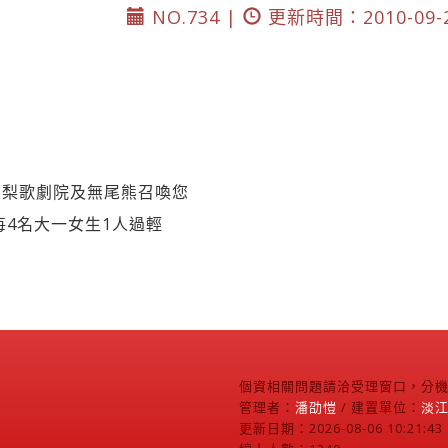
NO.734 |
更新時間：2010-09-
雪梨歌劇院及無尾熊召喚您
每4名大一女生1人過輕
個資相關問題請洽受理窗口，分機2
管理者：
潘劭愷
/ 建置單位：
淡
更新日期：2026-08-06 10:21:43