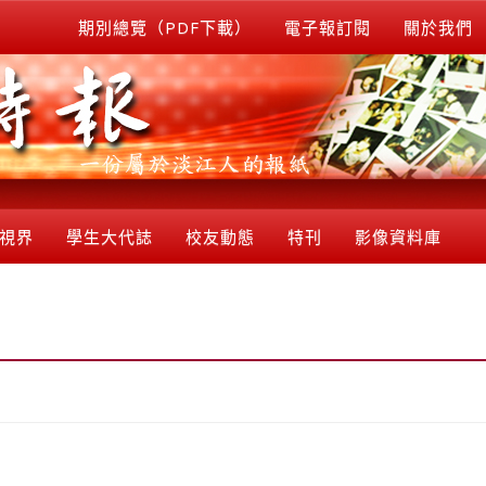
期別總覽（PDF下載）
電子報訂閱
關於我們
視界
學生大代誌
校友動態
特刊
影像資料庫