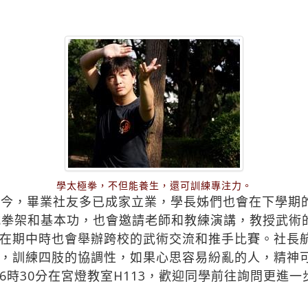
學太極拳，不但能養生，還可訓練專注力。
至今，畢業社友多已成家立業，學長姊們也會在下學期
式拳架和基本功，也會邀請老師和教練演講，教授武術
在期中時也會舉辦跨校的武術交流和推手比賽。社長
，訓練四肢的協調性，如果心思容易紛亂的人，精神
6時30分在宮燈教室H113，歡迎同學前往詢問更進