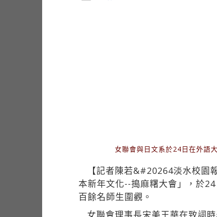
女聯會與日文系於24日在外語
【記者陳若&#20264淡水
本新年文化--搗麻糬大會」，於
百餘名師生圍觀。
女聯會理事長宋美王華在致詞時