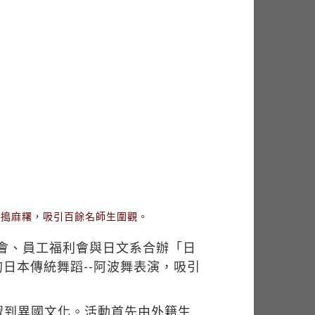
何搗麻糬，吸引百餘名師生圍觀。
誼會、員工福利會與日文系合辦「日
日本傳統舞蹈--阿波舞表演，吸引
習到異國文化。活動首先由外籍生