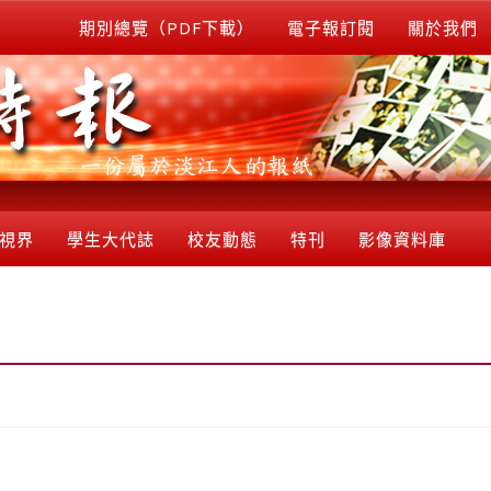
期別總覽（PDF下載）
電子報訂閱
關於我們
視界
學生大代誌
校友動態
特刊
影像資料庫