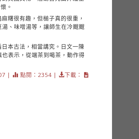
開懷。
搗麻糬很有趣，但槌子真的很重，
豆湯、味噌湯等，讓師生在冷颼颼
循日本古法，相當講究。日文一陳
瑱也表示，從端茶到喝茶，動作得
07 |
點閱：2354 |
下載：