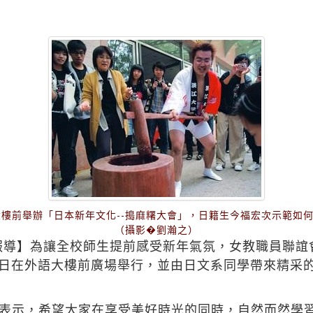
大樓前舉辦「日本新年文化--搗麻糬大會」，日籍生今福宏次示範如
（攝影�劉瀚之）
校園報導】為讓全校師生提前感受新年氣氛，女教職員聯
24日在外語大樓前廣場舉行，並由日文系同學帶來精采的
表示，希望大家在享受美好時光的同時，自然而然學