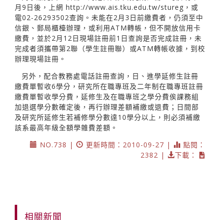
月9日後，上網
http://www.ais.tku.edu.tw/stureg，或
電02-26293502查詢。未能在2月3日前繳費者，仍須至中
信銀、郵局櫃檯辦理，或利用ATM轉帳，但不開放信用卡
繳費，並於2月12日現場註冊前1日查詢是否完成註冊，未
完成者須攜帶第2聯（學生註冊聯）或ATM轉帳收據，到校
辦理現場註冊。
另外，配合教務處電話註冊查詢，日、進學延修生註冊
繳費單暫收6學分，研究所在職專班及二年制在職專班註冊
繳費單暫收學分費，延修生及在職專班之學分費俟課務組
加退選學分數確定後，再行辦理差額補繳或退費；日間部
及研究所延修生若補修學分數達10學分以上，則必須補繳
該系最高年級全額學雜費差額。
NO.738 |
更新時間：2010-09-27 |
點閱：
2382 |
下載：
相關新聞