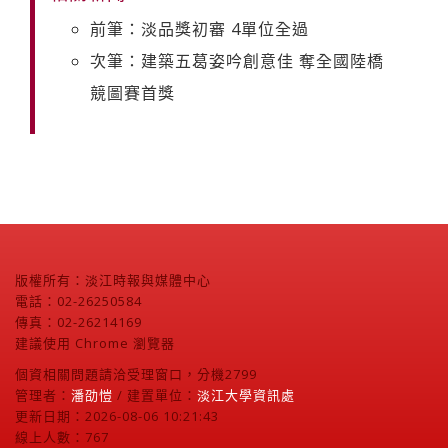
前筆：淡品獎初審 4單位全過
次筆：建築五葛姿吟創意佳 奪全國陸橋
競圖賽首獎
版權所有：淡江時報與媒體中心
電話：02-26250584
傳真：02-26214169
建議使用 Chrome 瀏覽器
個資相關問題請洽受理窗口，分機2799
管理者：
潘劭愷
/ 建置單位：
淡江大學資訊處
更新日期：2026-08-06 10:21:43
線上人數：767