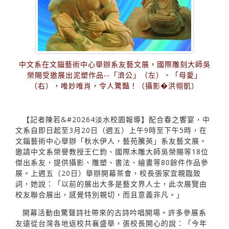
中文系在文錙藝術中心舉辦系友藝文展，國際雕刻大師吳
榮賜受邀展出泥塑作品--「濟公」（左）、「母愛」
（右），唯妙唯肖，令人驚豔！（攝影�洪翎凱）
【記者陳若&#20264淡水校園報導】配合春之饗宴，中
文系自即日起至3月20日（週五）上午9時至下午5時，在
文錙藝術中心舉辦「秋水伊人，藝苑騰英」系友藝文展。
邀請中文系榮譽教授王仁鈞、國際木雕大師吳榮賜等18位
傑出系友，提供攝影、雕塑、書法、繪畫等80餘件作品參
展。上週五（20日）舉辦開幕茶會，校長張家宜親臨致
詞，她說：「以前的展出大多是藝文界人士，此次展覽由
校友聯合展出，感覺特別親切，而且意義非凡。」
開幕活動由驚聲詩社帶來的古詩吟唱開場。許多參展系
友遠從台灣各地返校共襄盛舉，張校長開心的說：「今年