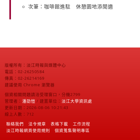
次筆：咖啡館進駐 休憩園地添閒適
版權所有：淡江時報與媒體中心
電話：02-26250584
傳真：02-26214169
建議使用 Chrome 瀏覽器
個資相關問題請洽受理窗口，分機2799
管理者：
潘劭愷
/ 建置單位：
淡江大學資訊處
更新日期：2026-08-06 10:21:43
線上人數：712
聯絡我們
法令規章
表格下載
工作流程
淡江時報網頁使用規則
個資蒐集聲明專區