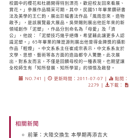
校園中的櫻花和杜鵑開得特別漂亮，歡迎校友回來看展、
賞花。」參展作品精采可期，其中，民國51年畢業鑽研書
法及美學的王仁鈞，展出巨幅書法作品「風雨忽來，造物
啟予」，是該展覽最大展品。吳榮賜則展出他近年來的新
領域創作「泥塑」，作品分別命名為「母愛」及「濟
公」，他說：「泥塑技巧幾乎絕傳，希望藉此讓更多人認
識泥塑。」65年畢業的陳崑源則展出他曾得金牌獎的攝影
作品「輕煙」。中文系系主任崔成宗表示，中文系系友於
文學、思想、藝術等各方面的造詣都令人驚艷，此次展
出，對系友而言，不僅是回饋母校的一種表現，也期望讓
全校師生有「知所發展、知所學習」的領悟及啟發。
NO.741 |
更新時間：2011-07-07 |
點閱：
2279 |
下載：
相關新聞
前筆：大陸交換生 本學期再添吉大