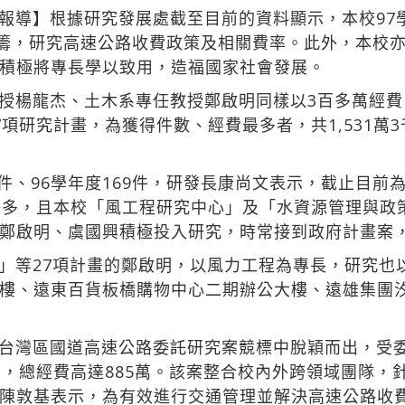
報導】根據研究發展處截至目前的資料顯示，本校97
頭籌，研究高速公路收費政策及相關費率。此外，本校
積極將專長學以致用，造福國家社會發展。
授楊龍杰、土木系專任教授鄭啟明同樣以3百多萬經費
項研究計畫，為獲得件數、經費最多者，共1,531萬
8件、96學年度169件，研發長康尚文表示，截止目前為
許多，且本校「風工程研究中心」及「水資源管理與政
鄭啟明、虞國興積極投入研究，時常接到政府計畫案
」等27項計畫的鄭啟明，以風力工程為專長，研究也
樓、遠東百貨板橋購物中心二期辦公大樓、遠雄集團
台灣區國道高速公路委託研究案競標中脫穎而出，受
月，總經費高達885萬。該案整合校內外跨領域團隊，
陳敦基表示，為有效進行交通管理並解決高速公路收