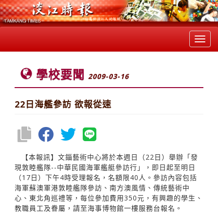
Toggl
navig
學校要聞
2009-03-16
22日海艦參訪 欲報從速
【本報訊】文錙藝術中心將於本週日（22日）舉辦「發
現敦睦艦隊--中華民國海軍艦艇參訪行」，即日起至明日
（17日）下午4時受理報名，名額限40人。參訪內容包括
海軍蘇澳軍港敦睦艦隊參訪、南方澳風情、傳統藝術中
心、東北角巡禮等，每位參加費用350元，有興趣的學生、
教職員工及眷屬，請至海事博物館一樓服務台報名。