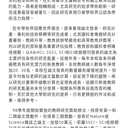
學的教學和研究，在於培養學生邏輯思考和獨立解決問題
的能力，兩者是相輔相成，尤其研究的追求學術創新，研
究成果最容易被量化，因此研究表現已被學術界公認為學
術活力指標。
近年學術界因應世界潮流，逐漸重視論文發表、研究計
畫、專利和技術移轉等研究成果；尤其國科會專題研究計
畫審核、教師升等、教育部辦學績效和高等教育評鑑等，
均以研究的質和量為重要評估指標；教育部和國科會明確
地規範，以A&HCI, SSCI, SCI和EI收錄期刊發表的論文為
主要評估各校的研究能量。這幾年來，每年本校各系持續
遴聘具有研究潛力的新進教師，全校教師總人數每年淨增
加20- 30名，本校在論文發表的數量雖有緩慢地提升，但
是平均每位老師的論文篇數計算，卻呈現下降的趨勢，再
以研究計畫案件總數計算也呈現負成長，這顯示新進教師
的研究能量尚未充分發揮，相關系所應有自我改善的機
制。至於其他大學對研究的提昇，已有更積極的作法和成
果，值得參考。
98學年度開始實施的教師研究獎助辦法，除原有第一和
二類論文獎勵外，另增第三類獎勵，發表於Nature或
Science雜誌之論文，加發50萬元，若屬SSCI、SCI收錄期