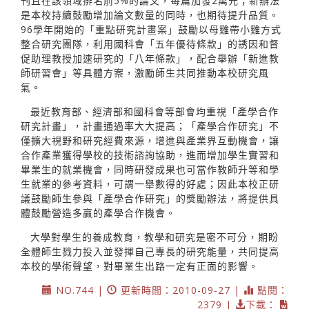
刊且在該領域排名前5%的論文，每篇加發2萬元；新辦法
是本校持續鼓勵增加論文數量的同時，也期待提升品質。
96學年開始的「重點研究計畫案」鼓勵以母雞帶小雞方式
整合研究團隊，利用國科會「五年優待條款」的誘因和督
促助理教授加速研究的「八年條款」，配合舉辦「新進教
師研習會」等具體方案，激勵師生共同推動本校研究風
氣。
最近教育部、經濟部和國科會等部會均重視「產學合作
研究計畫」，計畫通過率大大提高；「產學合作研究」不
僅擴大視野和研究經費來源，增進與產業界互動機會，讓
合作產業獲得學校的技術諮詢協助，進而增加學生實習和
畢業生的就業機會，同時研發成果也可當作教師升等和學
生就業的參考資料，可謂一舉數得的好處；因此本校正研
議鼓勵師生參與「產學合作研究」的獎勵辦法，將提供具
體鼓勵營造多贏的產學合作機會。
大學對學生的養成教育，教學和研究是密不可分，期盼
全體師生戮力投入並發揮自己專長的研究能量，共同提高
本校的學術聲望，對畢業生出路一定有正面的影響。
NO.744 |
更新時間：2010-09-27 |
點閱：
2379 |
下載：